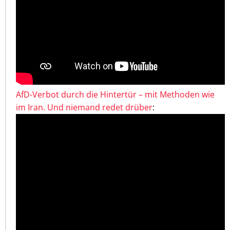
AfD-Verbot durch die Hintertür – mit Methoden wie
im Iran. Und niemand redet drüber
: