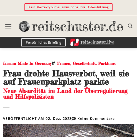
Kein Klartext-Journalismus ohne Ihre Unterstützung
Persönliches Briefing
Irrsinn Made In Germany
Frauen
,
Gesellschaft
,
Parkhaus
Frau drohte Hausverbot, weil sie
auf Frauenparkplatz parkte
Neue Absurdität im Land der Überregulierung
und Hilfspolizisten
VERÖFFENTLICHT AM
02. Dez. 2023
Keine Kommentare