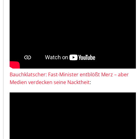
Bauchklatscher: Fast-Minister entblößt Merz – aber
Medien verdecken seine Nacktheit
: