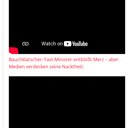
Bauchklatscher: Fast-Minister entblößt Merz – aber
Medien verdecken seine Nacktheit
: