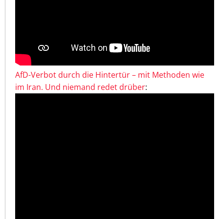
AfD-Verbot durch die Hintertür – mit Methoden wie
im Iran. Und niemand redet drüber
: