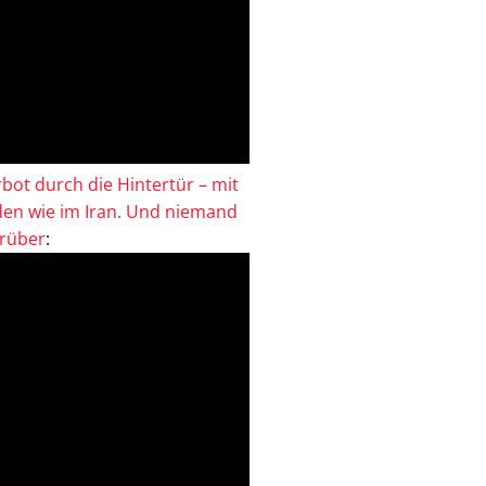
bot durch die Hintertür – mit
en wie im Iran. Und niemand
drüber
: