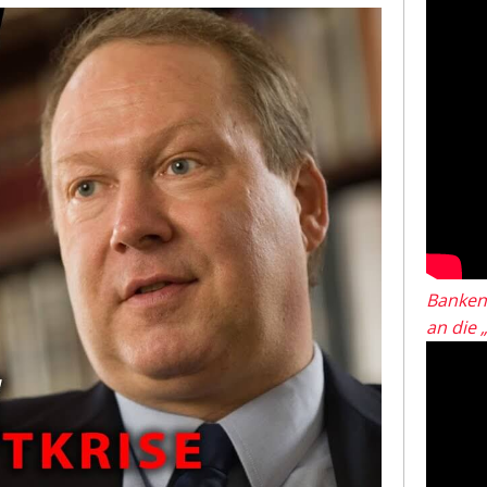
Banken
an die 