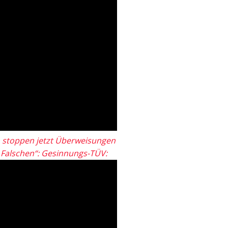
 stoppen jetzt Überweisungen
„Falschen“: Gesinnungs-TÜV: