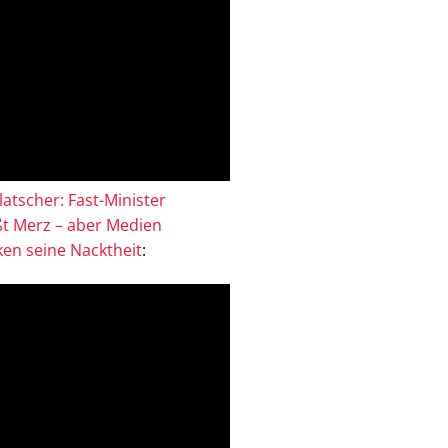
atscher: Fast-Minister
ßt Merz – aber Medien
en seine Nacktheit
: