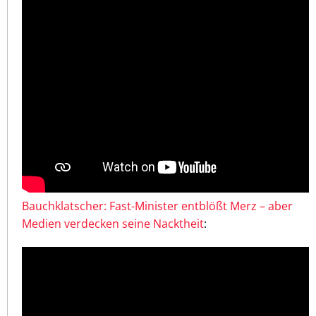
Bauchklatscher: Fast-Minister entblößt Merz – aber
Medien verdecken seine Nacktheit
: