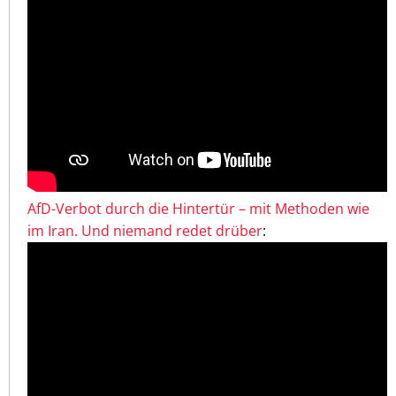
AfD-Verbot durch die Hintertür – mit Methoden wie
im Iran. Und niemand redet drüber
: