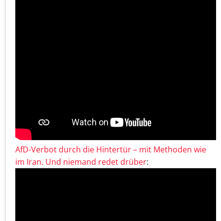
AfD-Verbot durch die Hintertür – mit Methoden wie
im Iran. Und niemand redet drüber
: