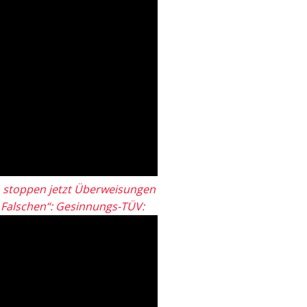
 stoppen jetzt Überweisungen
„Falschen“: Gesinnungs-TÜV: