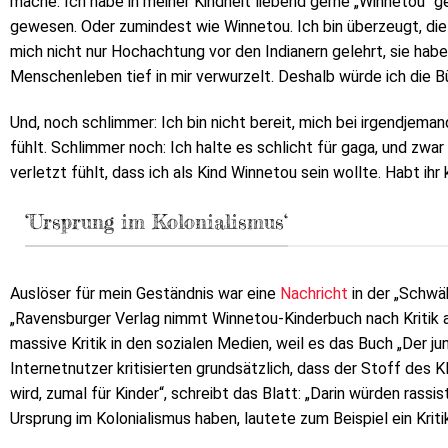
mache: Ich habe in meiner Kindheit liebend gerne „Winnetou“ 
gewesen. Oder zumindest wie Winnetou. Ich bin überzeugt, die 
mich nicht nur Hochachtung vor den Indianern gelehrt, sie hab
Menschenleben tief in mir verwurzelt. Deshalb würde ich die 
Und, noch schlimmer: Ich bin nicht bereit, mich bei irgendjeman
fühlt. Schlimmer noch: Ich halte es schlicht für gaga, und zw
verletzt fühlt, dass ich als Kind Winnetou sein wollte. Habt ih
‘Ursprung im Kolonialismus‘
Auslöser für mein Geständnis war eine
Nachricht
in der „Schwä
„Ravensburger Verlag nimmt Winnetou-Kinderbuch nach Kriti
massive Kritik in den sozialen Medien, weil es das Buch „Der ju
Internetnutzer kritisierten grundsätzlich, dass der Stoff des 
wird, zumal für Kinder“, schreibt das Blatt: „Darin würden rass
Ursprung im Kolonialismus haben, lautete zum Beispiel ein Krit