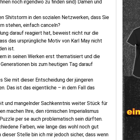
i Ihnen noch irgendwo zu finden sind) Damen und
gen Shitstorm in den sozialen Netzwerken, dass Sie
ern stehen, einfach canceln?
ng darauf reagiert hat, beweist nicht nur die
ass das ursprüngliche Motiv von Karl May nicht
en ist.
nern in seinen Werken erst thematisiert und die
e Generationen bis zum heutigen Tag darauf
ss Sie mit dieser Entscheidung der jüngeren
. Das ist das eigentliche – in dem Fall das
eit und mangelnder Sachkenntnis weiter Stück für
ken machen Ihre, den römischen Imperialismus
uzzle per se auch problematisch sein dürften.
schiedene Farben, wie lange das wohl noch gut
dieser Stelle bin ich mir jedoch sicher, dass wenn