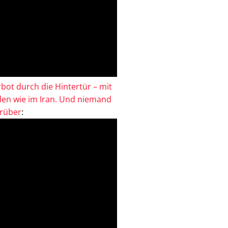
bot durch die Hintertür – mit
en wie im Iran. Und niemand
drüber
: