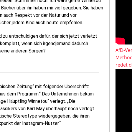
gelesen. Schlimmer noch: Ich wäre gerne Winnetou
Bücher über ihn haben mir viel gegeben. Sie haben
en auch Respekt vor der Natur und vor
Bücher jedem Kind auch heute empfehlen.
d zu entschuldigen dafür, der sich jetzt verletzt
ar komplett, wenn sich irgendjemand dadurch
AfD-Ver
r keine anderen Sorgen?
Method
redet 
bischen Zeitung“ mit folgender Überschrift:
k aus dem Programm.“ Das Unternehmen bekam
nge Häuptling Winnetou“ verlegt. „Die
Klassikers von Karl May überhaupt noch verlegt
istische Stereotype wiedergegeben, die ihren
ikpunkt der Instagram-Nutzer.“