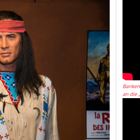
Banken
an die 