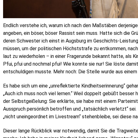
Endlich verstehe ich, warum ich nach den Maßstäben derjenigen
angeben, ein böser, böser Rassist sein muss. Hatte sich die Gr
deren Schwester ich einst in Augsburg im Geschichts-Leistungsk
müssen, um der politischen Höchststrafe zu entkommen, nachd
laut zu wiederholen – in einer Fragerunde bekannt hatte, als K
Pfui, pfui und nochmal pfui! Wie konnte sie nur! Sie löste dami
entschuldigen musste. Mehr noch: Die Stelle wurde aus einem
Es habe sich um eine „unreflektierte Kindheitserinnerung“ geh
„Auch ich muss noch viel lernen.“ Weil doppelt gebüßt besser h
der Selbstgeißelung: Sie erklärte, sie habe mit einem Parteimi
Ausspruch persönlich betroffen und „tatsächlich verletzt“ sei
„nicht uneingeordnet im Livestream“ stehenbleibe, sei diese n
Dieser lange Rückblick war notwendig, damit Sie die Tragweit