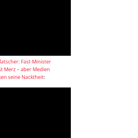
atscher: Fast-Minister
ßt Merz – aber Medien
en seine Nacktheit
: