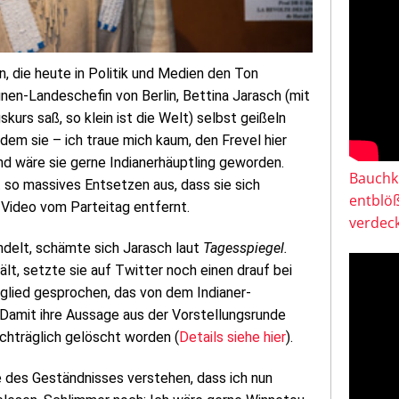
, die heute in Politik und Medien den Ton
ünen-Landeschefin von Berlin, Bettina Jarasch (mit
urs saß, so klein ist die Welt) selbst geißeln
em sie – ich traue mich kaum, den Frevel hier
ind wäre sie gerne Indianerhäuptling geworden.
Bauchkl
t so massives Entsetzen aus, dass sie sich
entblö
 Video vom Parteitag entfernt.
verdeck
andelt, schämte sich Jarasch laut
Tagesspiegel.
ält, setzte sie auf Twitter noch einen drauf bei
tglied gesprochen, das von dem Indianer-
. Damit ihre Aussage aus der Vorstellungsrunde
achträglich gelöscht worden (
Details siehe hier
).
e des Geständnisses verstehen, dass ich nun