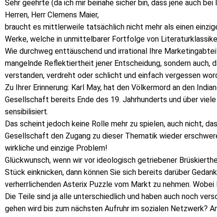
Sehr geehrte (da ich mir beinahe sicher bin, dass jene auch be
Herren, Herr Clemens Maier,
braucht es mittlerweile tatsächlich nicht mehr als einen einzi
Werke, welche in unmittelbarer Fortfolge von Literaturklassik
Wie durchweg enttäuschend und irrational Ihre Marketingabteilu
mangelnde Reflektiertheit jener Entscheidung, sondern auch, d
verstanden, verdreht oder schlicht und einfach vergessen word
Zu Ihrer Erinnerung: Karl May, hat den Völkermord an den India
Gesellschaft bereits Ende des 19. Jahrhunderts und über viel
sensibilisiert.
Das scheint jedoch keine Rolle mehr zu spielen, auch nicht, da
Gesellschaft den Zugang zu dieser Thematik wieder erschweren
wirkliche und einzige Problem!
Glückwunsch, wenn wir vor ideologisch getriebener Brüskierth
Stück einknicken, dann können Sie sich bereits darüber Gedan
verherrlichenden Asterix Puzzle vom Markt zu nehmen. Wobei P
Die Teile sind ja alle unterschiedlich und haben auch noch ver
gehen wird bis zum nächsten Aufruhr im sozialen Netzwerk? An 