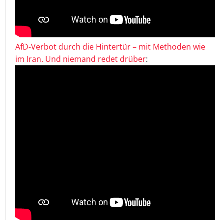
AfD-Verbot durch die Hintertür – mit Methoden wie
im Iran. Und niemand redet drüber
: