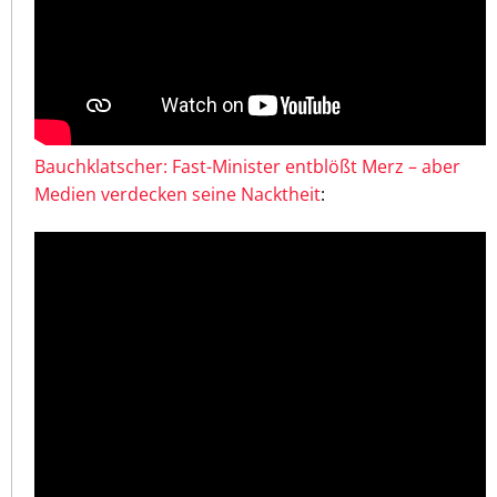
Bauchklatscher: Fast-Minister entblößt Merz – aber
Medien verdecken seine Nacktheit
: