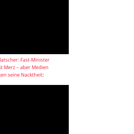
atscher: Fast-Minister
ßt Merz – aber Medien
en seine Nacktheit
: