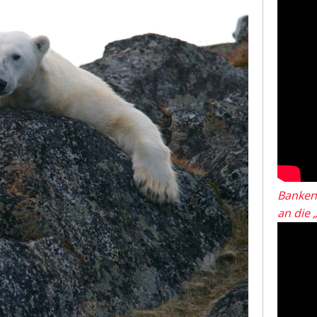
Banken
an die 