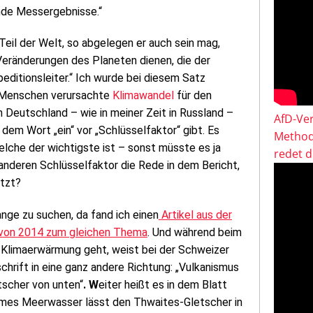
nde Messergebnisse.“
Teil der Welt, so abgelegen er auch sein mag,
Veränderungen des Planeten dienen, die der
peditionsleiter.“ Ich wurde bei diesem Satz
om Menschen verursachte
Klimawandel
für den
in Deutschland – wie in meiner Zeit in Russland –
AfD-Ver
em Wort „ein“ vor „Schlüsselfaktor“ gibt. Es
Method
elche der wichtigste ist – sonst müsste es ja
redet 
 anderen Schlüsselfaktor die Rede in dem Bericht,
itzt?
ange zu suchen, da fand ich einen
Artikel aus der
 von 2014 zum gleichen Thema
. Und während beim
e Klimaerwärmung geht, weist bei der Schweizer
chrift in eine ganz andere Richtung: „Vulkanismus
tscher von unten“
. W
eiter heißt es in dem Blatt
mes Meerwasser lässt den Thwaites-Gletscher in