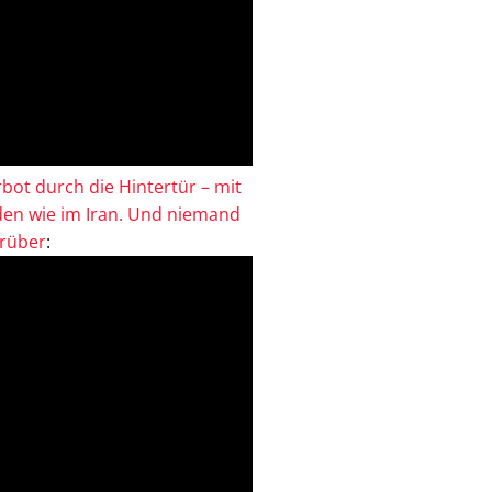
bot durch die Hintertür – mit
en wie im Iran. Und niemand
drüber
: