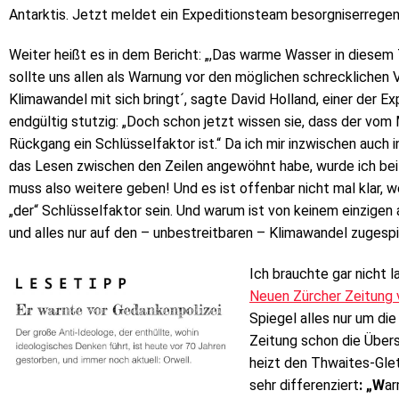
Antarktis. Jetzt meldet ein Expeditionsteam besorgniserrege
Weiter heißt es in dem Bericht: „,Das warme Wasser in diesem 
sollte uns allen als Warnung vor den möglichen schrecklichen 
Klimawandel mit sich bringt´, sagte David Holland, einer der Ex
endgültig stutzig: „Doch schon jetzt wissen sie, dass der v
Rückgang ein Schlüsselfaktor ist.“ Da ich mir inzwischen auch 
das Lesen zwischen den Zeilen angewöhnt habe, wurde ich bei d
muss also weitere geben! Und es ist offenbar nicht mal klar, w
„der“ Schlüsselfaktor sein. Und warum ist von keinem einzigen
und alles nur auf den – unbestreitbaren – Klimawandel zugesp
Ich brauchte gar nicht l
Neuen Zürcher Zeitung
Spiegel alles nur um di
Zeitung schon die Übers
heizt den Thwaites-Gle
sehr differenziert
: „W
ar