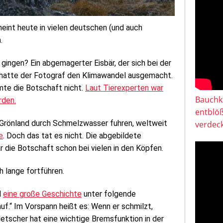
eint heute in vielen deutschen (und auch
.
z gingen? Ein abgemagerter Eisbär, der sich bei der
 hatte der Fotograf den Klimawandel ausgemacht.
mte die Botschaft nicht.
Laut Tierexperten war
Bauchkl
rden.
entblö
f Grönland durch Schmelzwasser fuhren, weltweit
verdeck
e
. Doch das tat es nicht. Die abgebildete
 die Botschaft schon bei vielen in den Köpfen.
h lange fortführen.
l
eine große Geschichte
unter folgende
auf.“ Im Vorspann heißt es: Wenn er schmilzt,
etscher hat eine wichtige Bremsfunktion in der