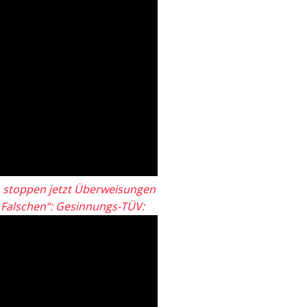
 stoppen jetzt Überweisungen
„Falschen“: Gesinnungs-TÜV: