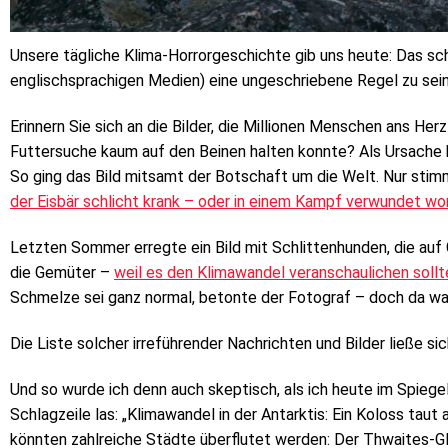
Unsere tägliche Klima-Horrorgeschichte gib uns heute: Das sch
englischsprachigen Medien) eine ungeschriebene Regel zu sein
Erinnern Sie sich an die Bilder, die Millionen Menschen ans Her
Futtersuche kaum auf den Beinen halten konnte? Als Ursache
So ging das Bild mitsamt der Botschaft um die Welt. Nur stim
der Eisbär schlicht krank – oder in einem Kampf verwundet wo
Letzten Sommer erregte ein Bild mit Schlittenhunden, die au
die Gemüter –
weil es den Klimawandel veranschaulichen sollt
Schmelze sei ganz normal, betonte der Fotograf – doch da war
Die Liste solcher irreführender Nachrichten und Bilder ließe sic
Und so wurde ich denn auch skeptisch, als ich heute im Spiege
Schlagzeile las: „Klimawandel in der Antarktis: Ein Koloss taut 
könnten zahlreiche Städte überflutet werden: Der Thwaites-Gl