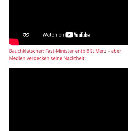
Bauchklatscher: Fast-Minister entblößt Merz – aber
Medien verdecken seine Nacktheit
: