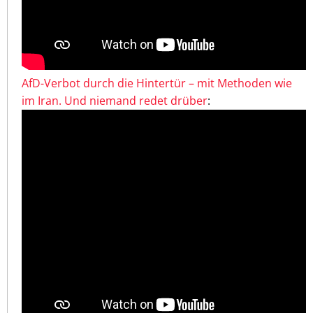
AfD-Verbot durch die Hintertür – mit Methoden wie
im Iran. Und niemand redet drüber
: