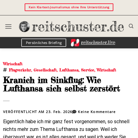
Kein Klartext-Journalismus ohne Ihre Unterstützung
Persönliches Briefing
Wirtschaft
Flugverkehr
,
Gesellschaft
,
Lufthansa
,
Service
,
Wirtschaft
Kranich im Sinkflug: Wie
Lufthansa sich selbst zerstört
VERÖFFENTLICHT AM
23. Feb. 2026
Keine Kommentare
Eigentlich habe ich mir ganz fest vorgenommen, so schnell
nichts mehr zum Thema Lufthansa zu sagen. Weil ich
überzeugt war, es ist alles gesagt, und weil ich weder Sie