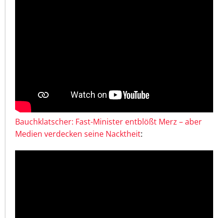
Bauchklatscher: Fast-Minister entblößt Merz – aber
Medien verdecken seine Nacktheit
: