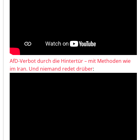
AfD-Verbot durch die Hintertür – mit Methoden wie
im Iran. Und niemand redet drüber
: