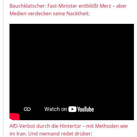
Bauchklatscher: Fast-Minister entblößt Merz – aber
Medien verdecken seine Nacktheit
:
AfD-Verbot durch die Hintertür – mit Methoden wie
im Iran. Und niemand redet drüber
: