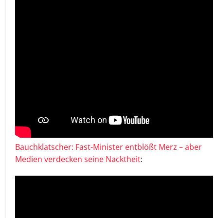
Bauchklatscher: Fast-Minister entblößt Merz – aber
Medien verdecken seine Nacktheit
: