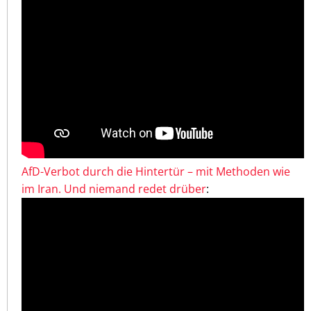
AfD-Verbot durch die Hintertür – mit Methoden wie
im Iran. Und niemand redet drüber
: