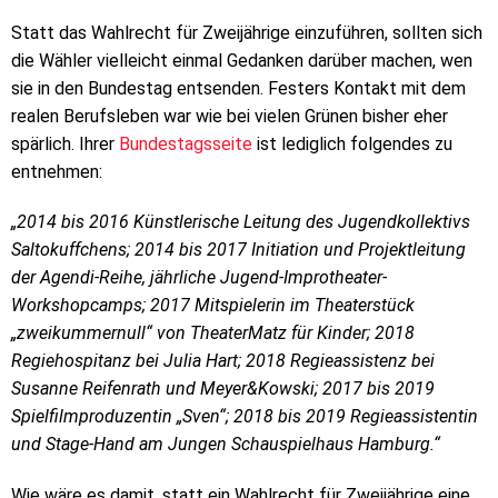
Statt das Wahlrecht für Zweijährige einzuführen, sollten sich
die Wähler vielleicht einmal Gedanken darüber machen, wen
sie in den Bundestag entsenden. Festers Kontakt mit dem
realen Berufsleben war wie bei vielen Grünen bisher eher
spärlich. Ihrer
Bundestagsseite
ist lediglich folgendes zu
entnehmen:
„2014 bis 2016 Künstlerische Leitung des Jugendkollektivs
Saltokuffchens; 2014 bis 2017 Initiation und Projektleitung
der Agendi-Reihe, jährliche Jugend-Improtheater-
Workshopcamps; 2017 Mitspielerin im Theaterstück
„zweikummernull“ von TheaterMatz für Kinder; 2018
Regiehospitanz bei Julia Hart; 2018 Regieassistenz bei
Susanne Reifenrath und Meyer&Kowski; 2017 bis 2019
Spielfilmproduzentin „Sven“; 2018 bis 2019 Regieassistentin
und Stage-Hand am Jungen Schauspielhaus Hamburg.“
Wie wäre es damit, statt ein Wahlrecht für Zweijährige eine