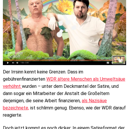
Der Irrsinn kennt keine Grenzen. Dass im
gebührenfinanzierten
WDR ältere Menschen als Umweltsäue
verhöhnt
wurden – unter dem Deckmantel der Satire, und
dann sogar ein Mitarbeiter der Anstalt die Großeltern
derjenigen, die seine Arbeit finanzieren,
als Nazisäue
bezeichnete,
ist schlimm genug. Ebenso, wie der WDR darauf
reagierte.
Doch jetzt kommt es noch dicker: In einem Satireformat der