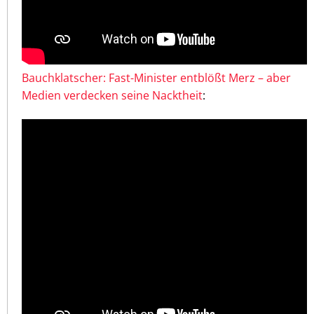
Bauchklatscher: Fast-Minister entblößt Merz – aber
Medien verdecken seine Nacktheit
: