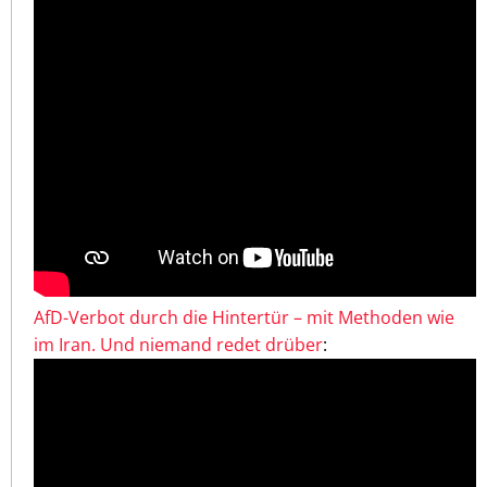
AfD-Verbot durch die Hintertür – mit Methoden wie
im Iran. Und niemand redet drüber
: