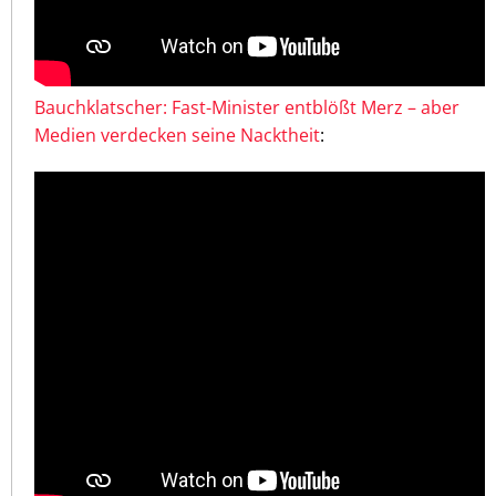
Bauchklatscher: Fast-Minister entblößt Merz – aber
Medien verdecken seine Nacktheit
: