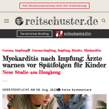
Kein Klartext-Journalismus ohne Ihre Unterstützung
Persönliches Briefing
Corona
,
Impfung
Corona-Impfung
,
Impfung
,
Kinder
,
Myokarditis
Myokarditis nach Impfung: Ärzte
warnen vor Spätfolgen für Kinder
Neue Studie aus Hongkong
VERÖFFENTLICHT AM
08. Aug. 2023
Keine Kommentare