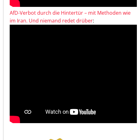
AfD-Verbot durch die Hintertür – mit Methoden wie
im Iran. Und niemand redet drüber
: