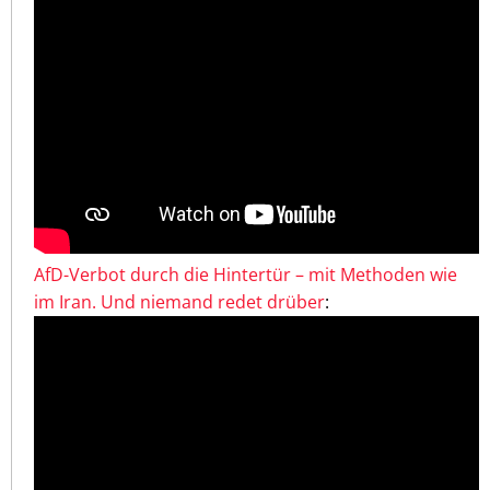
AfD-Verbot durch die Hintertür – mit Methoden wie
im Iran. Und niemand redet drüber
: