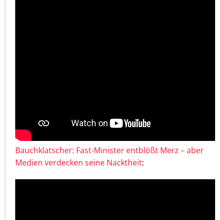
Bauchklatscher: Fast-Minister entblößt Merz – aber
Medien verdecken seine Nacktheit
: