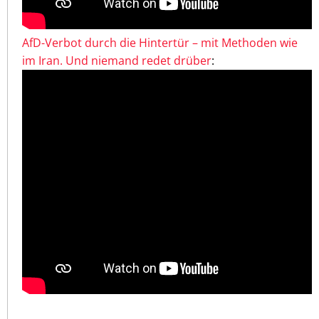
AfD-Verbot durch die Hintertür – mit Methoden wie
im Iran. Und niemand redet drüber
: