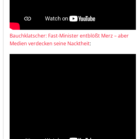
Bauchklatscher: Fast-Minister entblößt Merz – aber
Medien verdecken seine Nacktheit
: