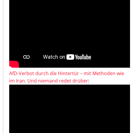
AfD-Verbot durch die Hintertür – mit Methoden wie
im Iran. Und niemand redet drüber
: