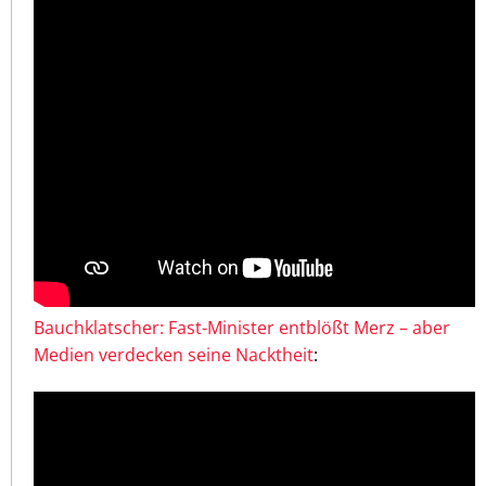
Bauchklatscher: Fast-Minister entblößt Merz – aber
Medien verdecken seine Nacktheit
: