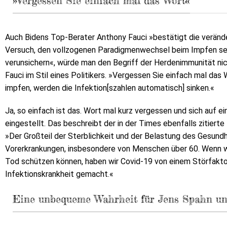
»Vergessen Sie einfach mal das Wort«
Auch Bidens Top-Berater Anthony Fauci »bestätigt die veränd
Versuch, den vollzogenen Paradigmenwechsel beim Impfen sem
verunsichern«, würde man den Begriff der Herdenimmunität ni
Fauci im Stil eines Politikers. »Vergessen Sie einfach mal da
impfen, werden die Infektion[szahlen automatisch] sinken.«
Ja, so einfach ist das. Wort mal kurz vergessen und sich auf 
eingestellt. Das beschreibt der in der Times ebenfalls zitiert
»Der Großteil der Sterblichkeit und der Belastung des Gesu
Vorerkrankungen, insbesondere von Menschen über 60. Wenn w
Tod schützen können, haben wir Covid-19 von einem Störfaktor
Infektionskrankheit gemacht.«
Eine unbequeme Wahrheit für Jens Spahn un