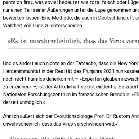
pants on fire«, was soviel bedeutet wie total falsch oder Lüg
nur einen Teil seiner Äußerungen unter die Lupe genommen und
bewerten lassen. Eine Methode, die auch in Deutschland oft a
Wahrheit von Lüge zu unterscheiden.
»Es ist unwahrscheinlich, dass das Virus ver
Und es ändert auch nichts an der Tatsache, dass die New Yor
Herdenimmunität in der Realität des Frühjahrs 2021 nun kassier
noch recht harmlos daherkommt – »Experten glauben inzwische
zu erreichen« –, ist der Artikelinhalt selbst eindeutig. So ziti
Nationalen Forschungszentrum im französischen Grenoble: »Ein
derzeit unmöglich.«
Ähnlich äußert sich der Evolutionsbiologe Prof. Dr. Rustom Anti
unwahrscheinlich, dass das Virus verschwinden wird.«