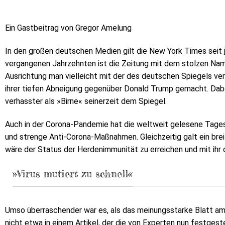
Ein Gastbeitrag von Gregor Amelung
In den großen deutschen Medien gilt die New York Times seit 
vergangenen Jahrzehnten ist die Zeitung mit dem stolzen Name
Ausrichtung man vielleicht mit der des deutschen Spiegels ver
ihrer tiefen Abneigung gegenüber Donald Trump gemacht. Dabe
verhasster als »Birne« seinerzeit dem Spiegel.
Auch in der Corona-Pandemie hat die weltweit gelesene Tage
und strenge Anti-Corona-Maßnahmen. Gleichzeitig galt ein brei
wäre der Status der Herdenimmunität zu erreichen und mit ihr 
»Virus mutiert zu schnell«
Umso überraschender war es, als das meinungsstarke Blatt am 3
nicht etwa in einem Artikel, der die von Experten nun festgest