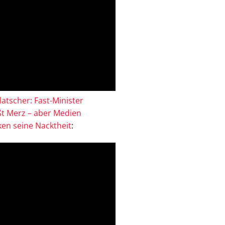
atscher: Fast-Minister
ßt Merz – aber Medien
en seine Nacktheit
: