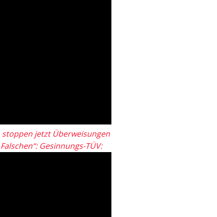
 stoppen jetzt Überweisungen
„Falschen“: Gesinnungs-TÜV: