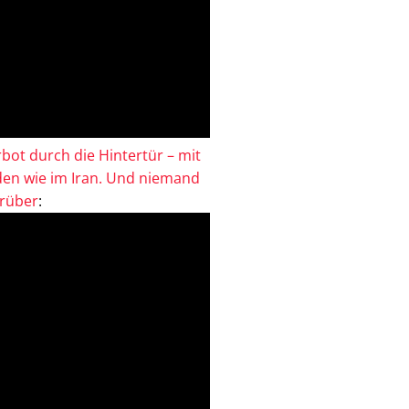
bot durch die Hintertür – mit
en wie im Iran. Und niemand
drüber
: