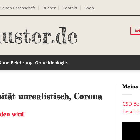
Seiten-Patenschaft
Bücher
Kontakt
Shop
Ke
 Ohne Belehrung. Ohne Ideologie.
Meine 
ät unrealistisch, Corona
CSD Ber
beschön
nden wird"