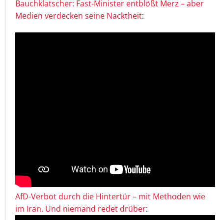
Bauchklatscher: Fast-Minister entblößt Merz – aber
Medien verdecken seine Nacktheit
:
AfD-Verbot durch die Hintertür – mit Methoden wie
im Iran. Und niemand redet drüber
: