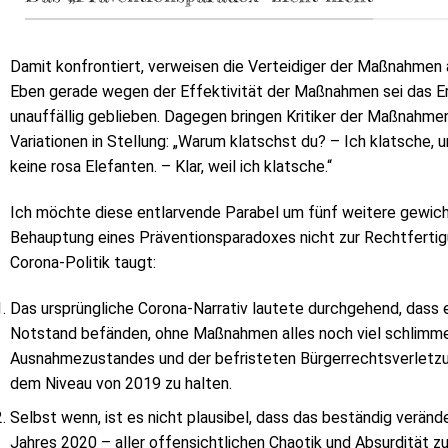
Damit konfrontiert, verweisen die Verteidiger der Maßnahmen a
Eben gerade wegen der Effektivität der Maßnahmen sei das
unauffällig geblieben. Dagegen bringen Kritiker der Maßnahmen
Variationen in Stellung: „Warum klatschst du? – Ich klatsche, 
keine rosa Elefanten. – Klar, weil ich klatsche.“
Ich möchte diese entlarvende Parabel um fünf weitere gewich
Behauptung eines Präventionsparadoxes nicht zur Rechtfertig
Corona-Politik taugt:
Das ursprüngliche Corona-Narrativ lautete durchgehend, dass e
Notstand befänden, ohne Maßnahmen alles noch viel schlimm
Ausnahmezustandes und der befristeten Bürgerrechtsverletzun
dem Niveau von 2019 zu halten.
Selbst wenn, ist es nicht plausibel, dass das beständig verä
Jahres 2020 – aller offensichtlichen Chaotik und Absurdität 