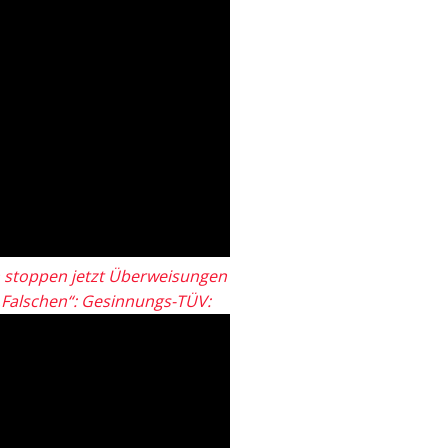
 stoppen jetzt Überweisungen
„Falschen“: Gesinnungs-TÜV: