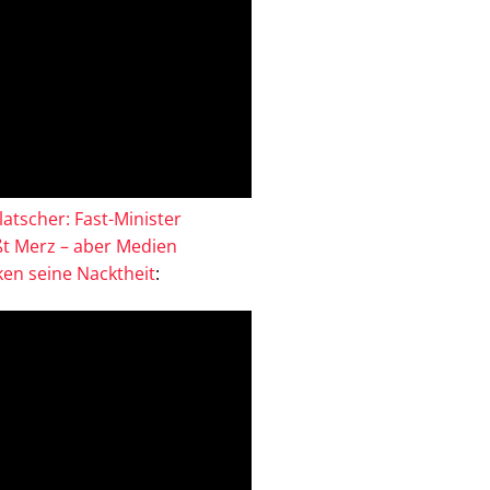
atscher: Fast-Minister
ßt Merz – aber Medien
en seine Nacktheit
: