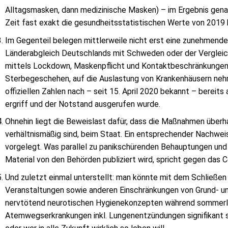
Alltagsmasken, dann medizinische Masken) – im Ergebnis genau
Zeit fast exakt die gesundheitsstatistischen Werte von 2019 
Im Gegenteil belegen mittlerweile nicht erst eine zunehmende
Länderabgleich Deutschlands mit Schweden oder der Vergleic
mittels Lockdown, Maskenpflicht und Kontaktbeschränkungen k
Sterbegeschehen, auf die Auslastung von Krankenhäusern nehm
offiziellen Zahlen nach – seit 15. April 2020 bekannt – berei
ergriff und der Notstand ausgerufen wurde.
Ohnehin liegt die Beweislast dafür, dass die Maßnahmen überh
verhältnismäßig sind, beim Staat. Ein entsprechender Nachwei
vorgelegt. Was parallel zu panikschürenden Behauptungen un
Material von den Behörden publiziert wird, spricht gegen das 
Und zuletzt einmal unterstellt: man könnte mit dem Schließen
Veranstaltungen sowie anderen Einschränkungen von Grund- un
nervtötend neurotischen Hygienekonzepten während sommerli
Atemwegserkrankungen inkl. Lungenentzündungen signifikant 