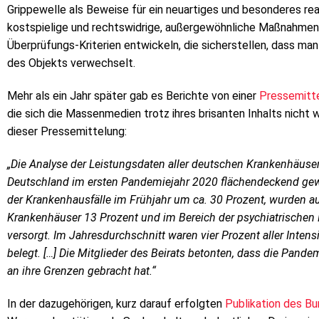
Grippewelle als Beweise für ein neuartiges und besonderes re
kostspielige und rechtswidrige, außergewöhnliche Maßnahmen a
Überprüfungs-Kriterien entwickeln, die sicherstellen, dass m
des Objekts verwechselt.
Mehr als ein Jahr später gab es Berichte von einer
Pressemitte
die sich die Massenmedien trotz ihres brisanten Inhalts nicht w
dieser Pressemittelung:
„Die Analyse der Leistungsdaten aller deutschen Krankenhäuser 
Deutschland im ersten Pandemiejahr 2020 flächendeckend ge
der Krankenhausfälle im Frühjahr um ca. 30 Prozent, wurden au
Krankenhäuser 13 Prozent und im Bereich der psychiatrischen K
versorgt. Im Jahresdurchschnitt waren vier Prozent aller Inten
belegt. […] Die Mitglieder des Beirats betonten, dass die Pand
an ihre Grenzen gebracht hat.“
In der dazugehörigen, kurz darauf erfolgten
Publikation des B