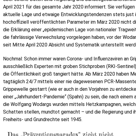
April 2021 für das gesamte Jahr 2020 informiert. Sie verfügen
aktuelle Lage und etwaige Entwicklungstendenzen stets just i
hochoffiziell veröffentlichten Parameter im März 2020 nicht
die Erklärung einer „epidemischen Lage von nationaler Tragw
die fahrlässige Verwechslung vorgelegen haben, vor der Woda
seit Mitte April 2020 Absicht und Systematik unterstellt wer
Nochmal: Schon immer waren Corona- und Influenzaviren an Gri
ausschließlich Experten mit groben Stichproben (RKI-Sentinel)
die Öffentlichkeit groß tangiert hätte. Ab März 2020 haben Me
tagtäglich 24/7 mittels einer nie dagewesenen PCR-Massentes
Grippewelle gestarrt (wie er auch in den Vorjahren zu entdec
einer „Jahrhundert-Pandemie“ (Spahn) zu sein, die nach einem 
die Wolfgang Wodargs wurden mittels Hetzkampagnen, welche
Schatten stellen, mundtot gemacht – und die Regierung und ih
Freiheits- und Grundrechte seit 1945.
Das „Präventionsparadox“ zieht nicht