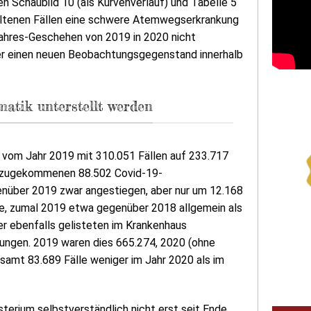
n Schaubild 10 (als Kurvenverlauf) und Tabelle 5
eltenen Fällen eine schwere Atemwegserkrankung
ahres-Geschehen von 2019 in 2020 nicht
der einen neuen Beobachtungsgegenstand innerhalb
matik unterstellt werden
 vom Jahr 2019 mit 310.051 Fällen auf 233.717
dazugekommenen 88.502 Covid-19-
nüber 2019 zwar angestiegen, aber nur um 12.168
re, zumal 2019 etwa gegenüber 2018 allgemein als
ier ebenfalls gelisteten im Krankenhaus
ngen. 2019 waren dies 665.274, 2020 (ohne
esamt 83.689 Fälle weniger im Jahr 2020 als im
erium selbstverständlich nicht erst seit Ende