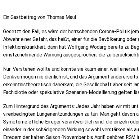
Ein Gastbeitrag von Thomas Maul
Gesetzt den Fall, es wäre der herrschenden Corona-Politik j
Abwehr einer Gefahr, das heißt, einer für die Bevölkerung oder
Infektionskrankheit, dann hat Wolfgang Wodarg bereits zu Begin
ernstzunehmende Warnung ausgesprochen, die zu berücksicht
Nur: Verstehen wollte und konnte sie kaum einer, weil einerseit
Denkvermögen nie dienlich ist, und das Argument andererseit
erkenntnistheoretisch daherkam, die Gesellschaft aber seit la
Fachidiotie oder spekulative Szenarien-Modellierung gelten läs
Zum Hintergrund des Arguments: Jedes Jahr haben wir mit unt
virenbedingten Lungenentzündungen zu tun. Man geht davon au
Symptome etliche Erreger verantwortlich sind, die einzeln ode
einander in der schädigenden Wirkung sowohl verstärken als a
Erregern der kalten Saison (November bis April) gehören RSV, I