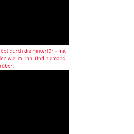
bot durch die Hintertür – mit
en wie im Iran. Und niemand
drüber
: