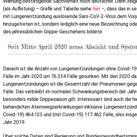
Warnung bestätigende Sachverhalt noch deutlicher. Darin zeige
(als Auflistung) – Grafik und Tabelle siehe
hier
–, dass das in s
mit Lungenentzündung auslösende Sars-CoV-2-Virus dem Vorj
hinzugetreten ist, sondern lediglich eine neue Bezeichnung o
des jahresüblichen Grippe-Geschehens bildete.
Seit Mitte April 2020 muss Absicht und Syste
Danach ist die Anzahl von Lungenentzündungen ohne Covid-19
Fälle im Jahr 2020 um 76.334 Fälle gesunken. Mit den 2020 
Lungenentzündungen ist die Gesamtzahl der Pneumonien gege
Fälle. Das verbleibt im normalen Schwankungsbereich der Jah
besonders milde Grippesaison gilt. Interessant sind auch die h
behandelten Atemwegserkrankungen inklusive Lungenentzündu
Covid-19) 464.123 und (mit Covid-19) 117.462 Fälle, also insg
Jahr 2019.
Über solche Daten sind Regierung und Bundesgesundheitsminist