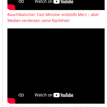
Bauchklatscher: Fast-Minister entblößt Merz – aber
Medien verdecken seine Nacktheit
: