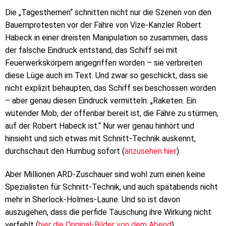
Die „Tagesthemen“ schnitten nicht nur die Szenen von den
Bauernprotesten vor der Fähre von Vize-Kanzler Robert
Habeck in einer dreisten Manipulation so zusammen, dass
der falsche Eindruck entstand, das Schiff sei mit
Feuerwerkskörpern angegriffen worden – sie verbreiten
diese Lüge auch im Text. Und zwar so geschickt, dass sie
nicht explizit behaupten, das Schiff sei beschossen worden
– aber genau diesen Eindruck vermitteln: „Raketen. Ein
wütender Mob, der offenbar bereit ist, die Fähre zu stürmen,
auf der Robert Habeck ist.“ Nur wer genau hinhört und
hinsieht und sich etwas mit Schnitt-Technik auskennt,
durchschaut den Humbug sofort (
anzusehen hier
).
Aber Millionen ARD-Zuschauer sind wohl zum einen keine
Spezialisten für Schnitt-Technik, und auch spätabends nicht
mehr in Sherlock-Holmes-Laune. Und so ist davon
auszugehen, dass die perfide Täuschung ihre Wirkung nicht
verfehlt (
hier die Original-Bilder von dem Abend
).