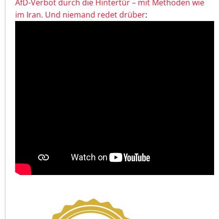
AfD-Verbot durch die Hintertür – mit Methoden wie
im Iran. Und niemand redet drüber
: