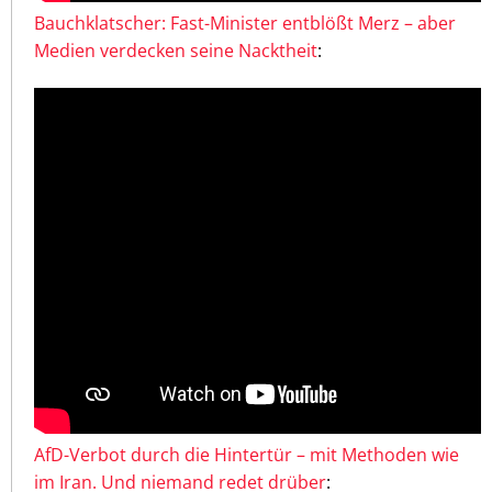
Bauchklatscher: Fast-Minister entblößt Merz – aber
Medien verdecken seine Nacktheit
:
AfD-Verbot durch die Hintertür – mit Methoden wie
im Iran. Und niemand redet drüber
: