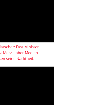
atscher: Fast-Minister
ßt Merz – aber Medien
en seine Nacktheit
: