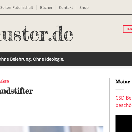
Seiten-Patenschaft
Bücher
Kontakt
Shop
Ke
 Ohne Belehrung. Ohne Ideologie.
acken
Meine 
ndstifter
CSD Ber
beschön