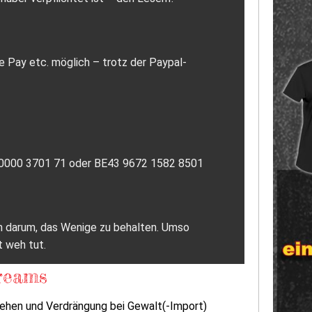
e Pay etc. möglich – trotz der Paypal-
7 0000 3701 71 oder BE43 9672 1582 8501
ich darum, das Wenige zu behalten. Umso
t weh tut.
reams
sehen und Verdrängung bei Gewalt(-Import)