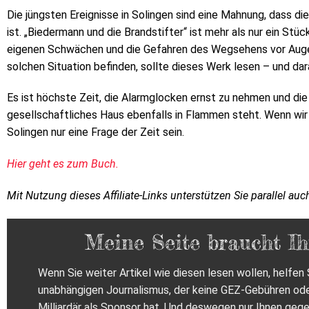
Die jüngsten Ereignisse in Solingen sind eine Mahnung, dass d
ist. „Biedermann und die Brandstifter“ ist mehr als nur ein Stück
eigenen Schwächen und die Gefahren des Wegsehens vor Augen f
solchen Situation befinden, sollte dieses Werk lesen – und dar
Es ist höchste Zeit, die Alarmglocken ernst zu nehmen und d
gesellschaftliches Haus ebenfalls in Flammen steht. Wenn wir 
Solingen nur eine Frage der Zeit sein.
Hier geht es zum Buch.
Mit Nutzung dieses Affiliate-Links unterstützen Sie parallel auc
Meine Seite braucht Ih
Wenn Sie weiter Artikel wie diesen lesen wollen, helfen S
unabhängigen Journalismus, der keine GEZ-Gebühren od
Milliardär als Sponsor hat. Und deswegen nur Ihnen gege