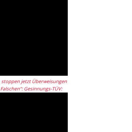
 stoppen jetzt Überweisungen
„Falschen“: Gesinnungs-TÜV: