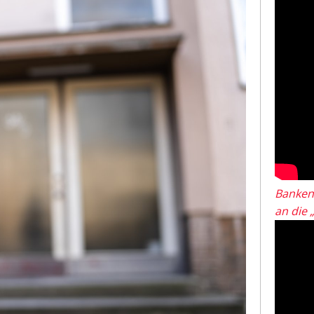
Banken
an die 