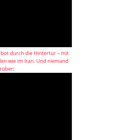
bot durch die Hintertür – mit
en wie im Iran. Und niemand
drüber
: