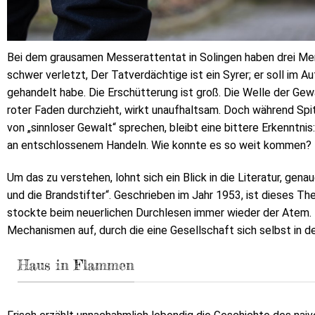
Bei dem grausamen Messerattentat in Solingen haben drei Me
schwer verletzt, Der Tatverdächtige ist ein Syrer; er soll im A
gehandelt habe. Die Erschütterung ist groß. Die Welle der Gewa
roter Faden durchzieht, wirkt unaufhaltsam. Doch während Spi
von „sinnloser Gewalt“ sprechen, bleibt eine bittere Erkenntnis
an entschlossenem Handeln. Wie konnte es so weit kommen?
Um das zu verstehen, lohnt sich ein Blick in die Literatur, gen
und die Brandstifter“. Geschrieben im Jahr 1953, ist dieses Th
stockte beim neuerlichen Durchlesen immer wieder der Atem. Da
Mechanismen auf, durch die eine Gesellschaft sich selbst in d
Haus in Flammen