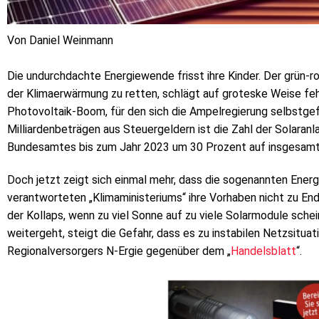
Von Daniel Weinmann
Die undurchdachte Energiewende frisst ihre Kinder. Der grün-rot
der Klimaerwärmung zu retten, schlägt auf groteske Weise feh
Photovoltaik-Boom, für den sich die Ampelregierung selbstgefäl
Milliardenbeträgen aus Steuergeldern ist die Zahl der Solaran
Bundesamtes bis zum Jahr 2023 um 30 Prozent auf insgesamt 
Doch jetzt zeigt sich einmal mehr, dass die sogenannten Ene
verantworteten „Klimaministeriums“ ihre Vorhaben nicht zu E
der Kollaps, wenn zu viel Sonne auf zu viele Solarmodule sch
weitergeht, steigt die Gefahr, dass es zu instabilen Netzsitu
Regionalversorgers N-Ergie gegenüber dem „
Handelsblatt
“.