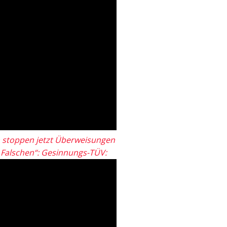
 stoppen jetzt Überweisungen
„Falschen“: Gesinnungs-TÜV: