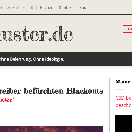
Seiten-Patenschaft
Bücher
Kontakt
Shop
Ke
 Ohne Belehrung. Ohne Ideologie.
Meine 
reiber befürchten Blackouts
CSD Ber
netze“
beschön