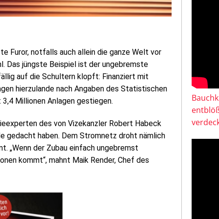
e Furor, notfalls auch allein die ganze Welt vor
l. Das jüngste Beispiel ist der ungebremste
lig auf die Schultern klopft: Finanziert mit
lagen hierzulande nach Angaben des Statistischen
Bauchkl
3,4 Millionen Anlagen gestiegen.
entblö
verdeck
rgieexperten des von Vizekanzler Robert Habeck
nde gedacht haben. Dem Stromnetz droht nämlich
eint. „Wenn der Zubau einfach ungebremst
ationen kommt“, mahnt Maik Render, Chef des