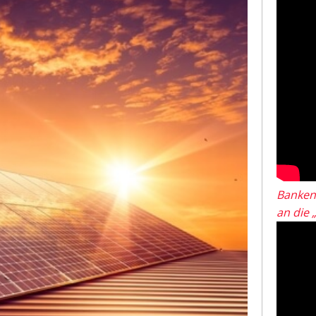
Banken
an die 