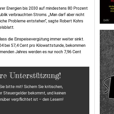
arer Energien bis 2030 auf mindestens 80 Prozent
ublik verbrauchten Stroms. „Man darf aber nicht
liche Probleme entstehen“, sagte Robert Kohrs
lsblatt.
dass die Einspeisevergütung immer weiter sinkt.
04 bei 57,4 Cent pro Kilowattstunde, bekommen
mmenden Jahres werden es nur noch 7,96 Cent
re Unterstützung!
ie bitte mit! Sichern Sie kritischen,
er Steuergelder bekommt, und keinen
nüber verpflichtet ist – den Lesern!