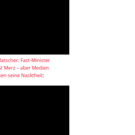
atscher: Fast-Minister
ßt Merz – aber Medien
en seine Nacktheit
: