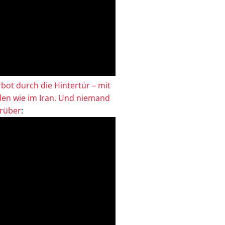
bot durch die Hintertür – mit
en wie im Iran. Und niemand
drüber
: