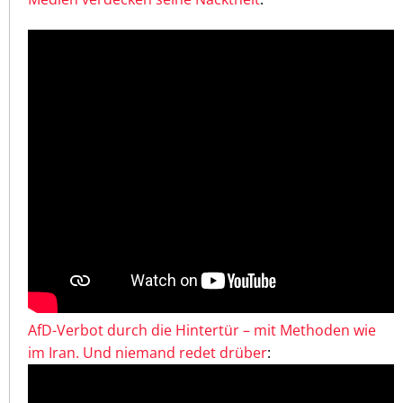
AfD-Verbot durch die Hintertür – mit Methoden wie
im Iran. Und niemand redet drüber
: