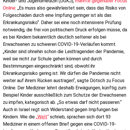
Kinder- und Jugendmedizin (DGKJ),
mahnte gegenüber Focus
Online
: „Es muss also gewährleistet sein, dass das Risiko von
Folgeschäden durch eine Impfung geringer ist als das
Erkrankungsrisiko“. Daher sei eine noch intensivere Prüfung
notwendig, die frei von politischem Druck erfolgen müsse, da
es bei Kindern bekanntlich deutlich seltener als bei
Erwachsenen zu schweren COVID-19-Verläufen kommt.
„Kinder sind ohnehin schon die Leidtragenden der Pandemie,
weil sie nicht zur Schule gehen können und durch
Bestimmungen eingeschränkt sind, obwohl ihr
Erkrankungsrisiko gering ist. Wir dürfen die Pandemie nicht
weiter auf ihrem Rücken austragen“, sagte Dötsch zu Focus
Online. Der Mediziner lehnt deshalb Erwägungen, künftig zum
Beispiel Kinder ausschließlich zum Schutze der Erwachsenen
zu impfen, kategorisch ab. „So etwas darf nicht passieren.“
Auch in Israel regt sich Widerstand gegen Impfungen bei
Kindern. Wie die
„
Welt
“
schrieb, sprachen sich dort 93
Mediziner in einem offenen Brief gegen eine COVID-19-