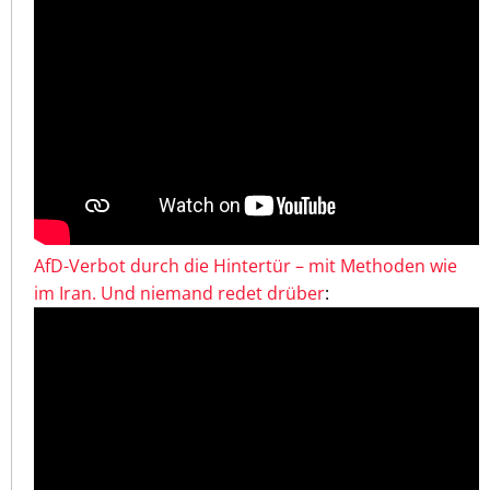
AfD-Verbot durch die Hintertür – mit Methoden wie
im Iran. Und niemand redet drüber
: