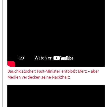
Bauchklatscher: Fast-Minister entblößt Merz – aber
Medien verdecken seine Nacktheit
: