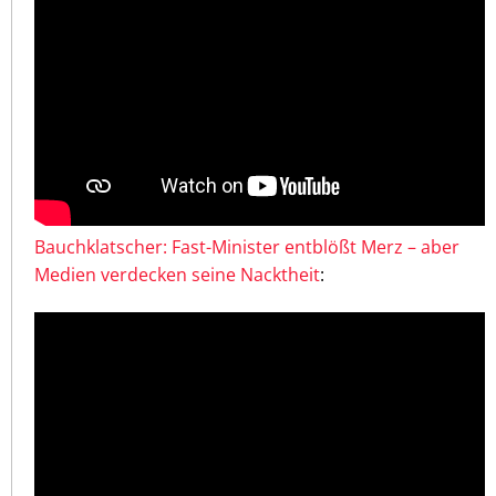
Bauchklatscher: Fast-Minister entblößt Merz – aber
Medien verdecken seine Nacktheit
: