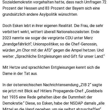
Sozialdemokratin vorgehalten hatte, dass nach Umfragen 72
Prozent der Hessen und 83 Prozent der Bayern sich eine
grundsätzlich andere Asylpolitik wünschten.
Doch Esken lebt in ihrer eigenen Realität. Die Frau, die sehr
verbittert wirkt, wittert überall Nationalsozialisten. Ende
2023 nannte sie sogar die vergrünte CDU unter Merz
„brandgefährlich“; Unionspolitiker, so die Chef-Genossin,
würden „im Chor mit der AfD“ gegen die Ampel hetzen. Und
weiter: „Sprachliche Entgleisungen sind Gift für unser Land.“
Mit Hetze und sprachlichen Entgleisungen kennt sich die
Dame in der Tat aus.
In der österreichischen Nachrichtensendung „ZIB 2“ sagte
sie jetzt mit Blick auf Hitlers Propaganda-Chef: „Goebbels
hat 1935 eine Rede gehalten über die Dummheit der
Demokratie.“ Diese, so Esken, habe der NSDAP damals „alle
Mittel an die Hand gegeben, um sie selbst abzuschaffen“.