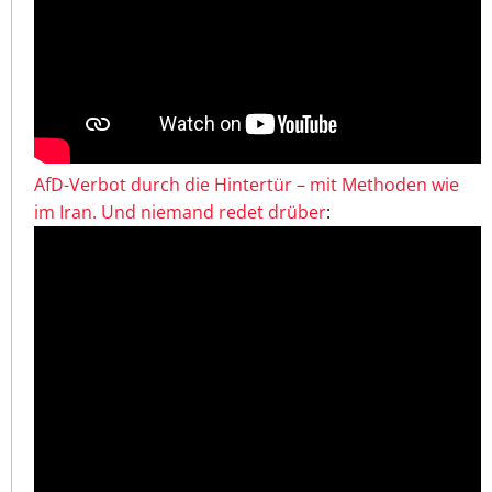
AfD-Verbot durch die Hintertür – mit Methoden wie
im Iran. Und niemand redet drüber
: