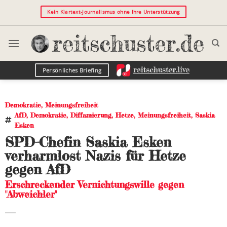
Kein Klartext-Journalismus ohne Ihre Unterstützung
Persönliches Briefing
Demokratie
,
Meinungsfreiheit
AfD
,
Demokratie
,
Diffamierung
,
Hetze
,
Meinungsfreiheit
,
Saskia
Esken
SPD-Chefin Saskia Esken
verharmlost Nazis für Hetze
gegen AfD
Erschreckender Vernichtungswille gegen
"Abweichler"