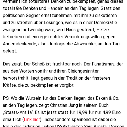
vermeintlich totalitäres Denken zu bekämpfen, genau dieses
totalitäre Denken und Handeln an den Tag legen. Statt den
politischen Gegner ernstzunehmen, mit ihm zu diskutieren
und zu streiten über Lösungen, wie es in einer Demokratie
zwingend notwendig wäre, wird Hass gestreut, Hetze
betrieben und ein regelrechter Vernichtungswillen gegen
Andersdenkende, also ideologische Abweichler, an den Tag
gelegt.
Das zeigt: Der Schoß ist fruchtbar noch. Der Fanatismus, der
aus den Worten von ihr und ihren Gleichgesinnten
hervorstrahlt, liegt genau in der Tradition der finsteren
Kräfte, die zu bekämpfen er vorgibt.
PS: Wo die Wurzeln für das Denken liegen, das Esken & Co.
an den Tag legen, zeigt Christian Jung in seinem Buch
„Staats-Antifa“. Es ist jetzt statt für 19,99 für nur 4,99 Euro
erhältlich (
Link hier
). Insbesondere spannend ist dabei die
Rolle des radikalen Linken US-Aktivisten Saul Alinsky. Dessen