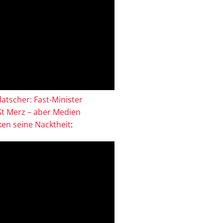
atscher: Fast-Minister
ßt Merz – aber Medien
en seine Nacktheit
: