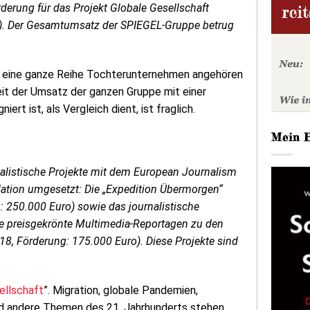
rderung für das Projekt Globale Gesellschaft
hre). Der Gesamtumsatz der SPIEGEL-Gruppe betrug
m eine ganze Reihe Tochterunternehmen angehören
eit der Umsatz der ganzen Gruppe mit einer
iert ist, als Vergleich dient, ist fraglich.
Mein 
nalistische Projekte mit dem European Journalism
dation umgesetzt: Die „Expedition Übermorgen“
g: 250.000 Euro) sowie das journalistische
re preisgekrönte Multimedia-Reportagen zu den
8, Förderung: 175.000 Euro). Diese Projekte sind
ellschaft
”. Migration, globale Pandemien,
und andere Themen des 21. Jahrhunderts stehen