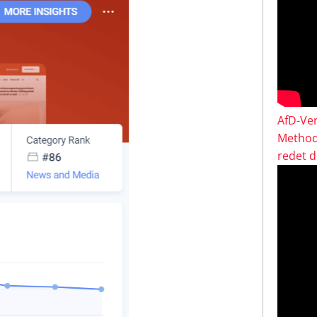
AfD-Ver
Method
redet 