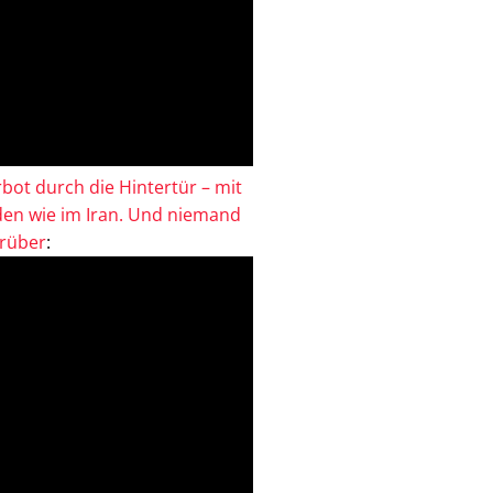
bot durch die Hintertür – mit
en wie im Iran. Und niemand
drüber
: