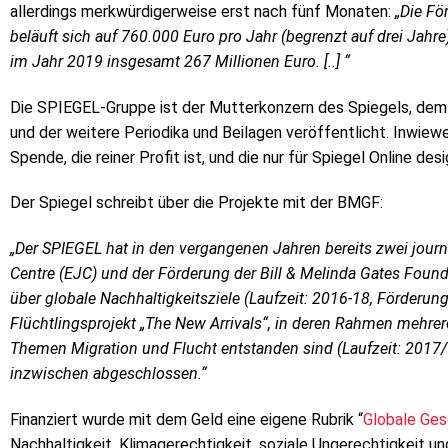
allerdings merkwürdigerweise erst nach fünf Monaten:
„Die Fö
beläuft sich auf 760.000 Euro pro Jahr (begrenzt auf drei Ja
im Jahr 2019 insgesamt 267 Millionen Euro. [..] “
Die SPIEGEL-Gruppe ist der Mutterkonzern des Spiegels, de
und der weitere Periodika und Beilagen veröffentlicht. Inwiew
Spende, die reiner Profit ist, und die nur für Spiegel Online design
Der Spiegel schreibt über die Projekte mit der BMGF:
„Der SPIEGEL hat in den vergangenen Jahren bereits zwei jour
Centre (EJC) und der Förderung der Bill & Melinda Gates Foun
über globale Nachhaltigkeitsziele (Laufzeit: 2016-18, Förderun
Flüchtlingsprojekt „The New Arrivals“, in deren Rahmen mehre
Themen Migration und Flucht entstanden sind (Laufzeit: 2017/1
inzwischen abgeschlossen.“
Finanziert wurde mit dem Geld eine eigene Rubrik “
Globale Ges
Nachhaltigkeit, Klimagerechtigkeit, soziale Ungerechtigkeit 