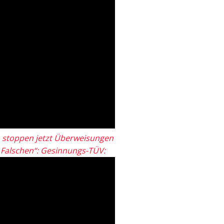
 stoppen jetzt Überweisungen
„Falschen“: Gesinnungs-TÜV: