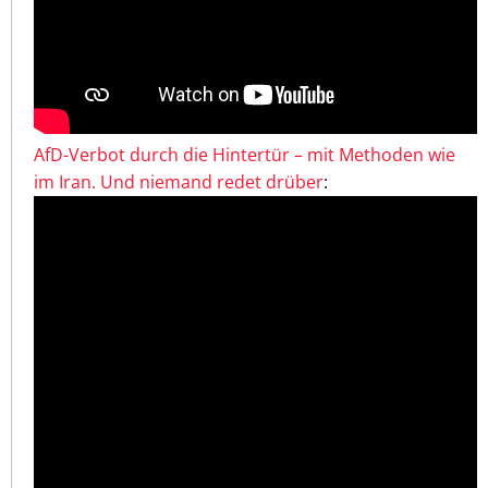
AfD-Verbot durch die Hintertür – mit Methoden wie
im Iran. Und niemand redet drüber
: