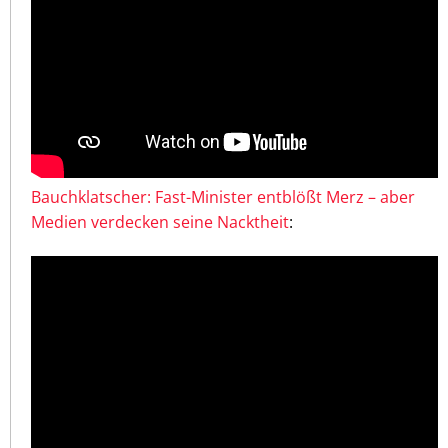
Bauchklatscher: Fast-Minister entblößt Merz – aber
Medien verdecken seine Nacktheit
: