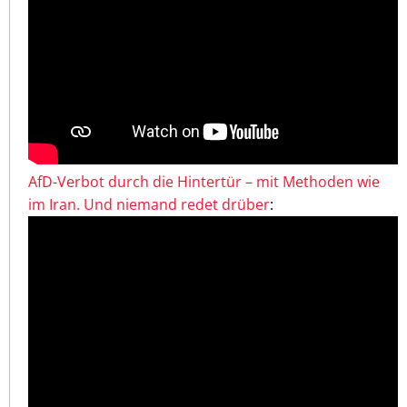
AfD-Verbot durch die Hintertür – mit Methoden wie
im Iran. Und niemand redet drüber
: