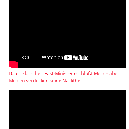
Bauchklatscher: Fast-Minister entblößt Merz – aber
Medien verdecken seine Nacktheit
: