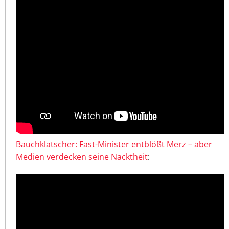
Bauchklatscher: Fast-Minister entblößt Merz – aber
Medien verdecken seine Nacktheit
: