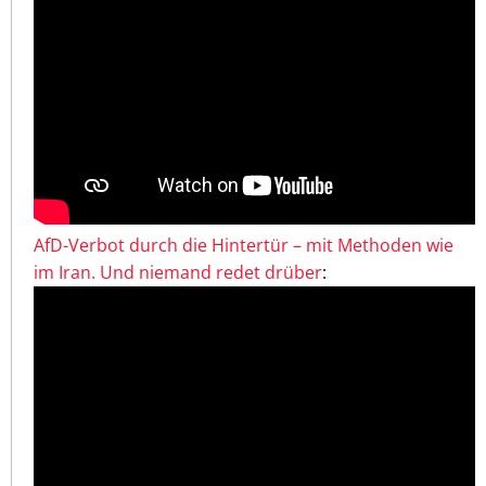
AfD-Verbot durch die Hintertür – mit Methoden wie
im Iran. Und niemand redet drüber
: