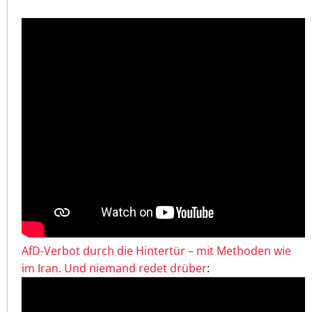
AfD-Verbot durch die Hintertür – mit Methoden wie
im Iran. Und niemand redet drüber
: