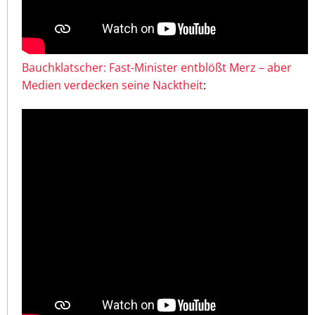
Bauchklatscher: Fast-Minister entblößt Merz – aber
Medien verdecken seine Nacktheit
: