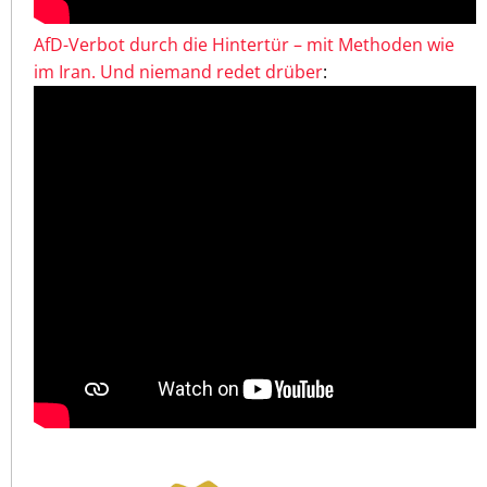
AfD-Verbot durch die Hintertür – mit Methoden wie
im Iran. Und niemand redet drüber
: