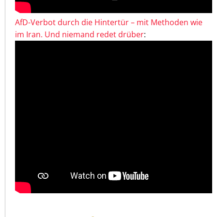
AfD-Verbot durch die Hintertür – mit Methoden wie
im Iran. Und niemand redet drüber
: