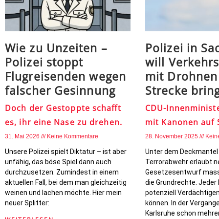
Wie zu Unzeiten –
Polizei in S
Polizei stoppt
will Verkehr
Flugreisenden wegen
mit Drohnen
falscher Gesinnung
Strecke brin
Doch der Gestoppte schafft
CDU-Innenministe
es, ihr eine Nase zu drehen.
mit Kanonen auf 
31. Mai 2026
Keine Kommentare
28. November 2025
Kein
Unsere Polizei spielt Diktatur – ist aber
Unter dem Deckmantel
unfähig, das böse Spiel dann auch
Terrorabwehr erlaubt n
durchzusetzen. Zumindest in einem
Gesetzesentwurf massiv
aktuellen Fall, bei dem man gleichzeitig
die Grundrechte. Jeder 
weinen und lachen möchte. Hier mein
potenziell Verdächtigen
neuer Splitter:
können. In der Vergang
Karlsruhe schon mehrer