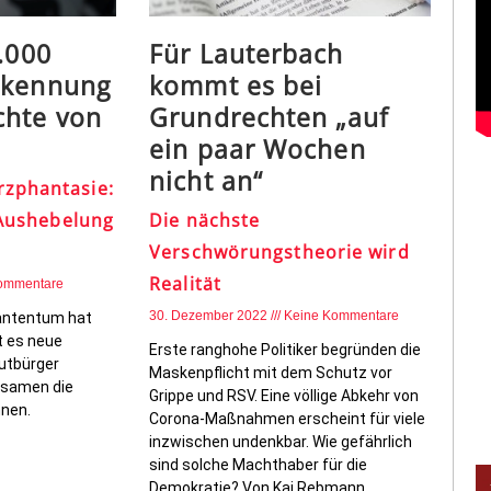
0.000
Für Lauterbach
rkennung
kommt es bei
chte von
Grundrechten „auf
ein paar Wochen
nicht an“
zphantasie:
e Aushebelung
Die nächste
Verschwörungstheorie wird
Realität
ommentare
30. Dezember 2022
Keine Kommentare
antentum hat
ht es neue
Erste ranghohe Politiker begründen die
utbürger
Maskenpflicht mit dem Schutz vor
ebsamen die
Grippe und RSV. Eine völlige Abkehr von
nen.
Corona-Maßnahmen erscheint für viele
inzwischen undenkbar. Wie gefährlich
sind solche Machthaber für die
Demokratie? Von Kai Rebmann.