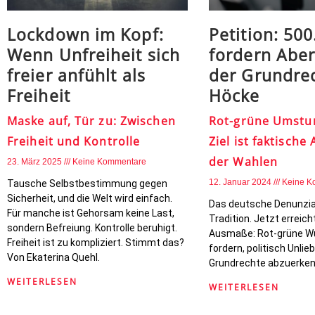
Lockdown im Kopf:
Petition: 50
Wenn Unfreiheit sich
fordern Abe
freier anfühlt als
der Grundre
Freiheit
Höcke
Maske auf, Tür zu: Zwischen
Rot-grüne Umstur
Freiheit und Kontrolle
Ziel ist faktisch
der Wahlen
23. März 2025
Keine Kommentare
12. Januar 2024
Keine K
Tausche Selbstbestimmung gegen
Sicherheit, und die Welt wird einfach.
Das deutsche Denunzi
Für manche ist Gehorsam keine Last,
Tradition. Jetzt erreic
sondern Befreiung. Kontrolle beruhigt.
Ausmaße: Rot-grüne W
Freiheit ist zu kompliziert. Stimmt das?
fordern, politisch Unli
Von Ekaterina Quehl.
Grundrechte abzuerken
WEITERLESEN
WEITERLESEN