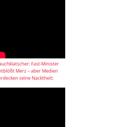
auchklatscher: Fast-Minister
ntblößt Merz – aber Medien
erdecken seine Nacktheit
: