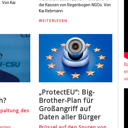
. Von Kai
die Kassen von Regenbogen-NGOs. Von
Kai Rebmann.
WEITERLESEN
B
e
v
„ProtectEU“: Big-
h?
Brother-Plan für
Großangriff auf
Spaltung des
Daten aller Bürger
Brüssel auf den Spuren von
entare