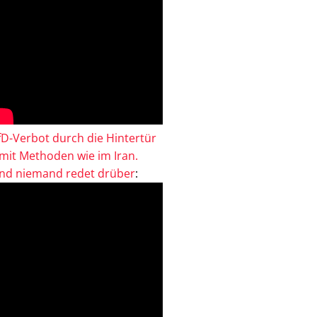
fD-Verbot durch die Hintertür
 mit Methoden wie im Iran.
nd niemand redet drüber
: