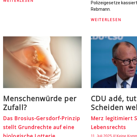
WEITERLESEN
Polizeigesetze kassiert
Rebmann.
WEITERLESEN
Menschenwürde per
CDU adé, tut
Zufall?
Scheiden we
Das Brosius-Gersdorf-Prinzip
Merz legitimiert 
stellt Grundrechte auf eine
Lebensrechts
biologische Lotterie
11. Juli 2025
Keine Komm