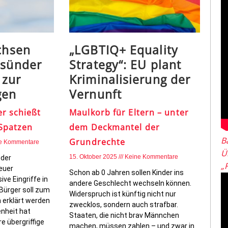
achsen
„LGBTIQ+ Equality
ssünder
Strategy“: EU plant
 zur
Kriminalisierung der
gen
Vernunft
r schießt
Maulkorb für Eltern – unter
Spatzen
dem Deckmantel der
B
Grundrechte
e Kommentare
Ü
15. Oktober 2025
Keine Kommentare
 der
„
euer
Schon ab 0 Jahren sollen Kinder ins
e Eingriffe in
andere Geschlecht wechseln können.
Bürger soll zum
Widerspruch ist künftig nicht nur
 erklärt werden
zwecklos, sondern auch strafbar.
enheit hat
Staaten, die nicht brav Männchen
e übergriffige
machen, müssen zahlen – und zwar in