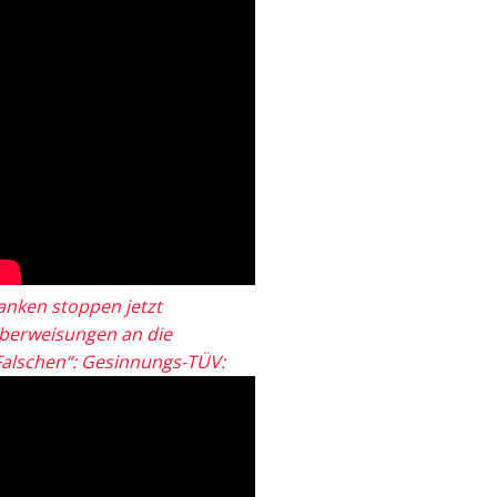
anken stoppen jetzt
berweisungen an die
Falschen“: Gesinnungs-TÜV: