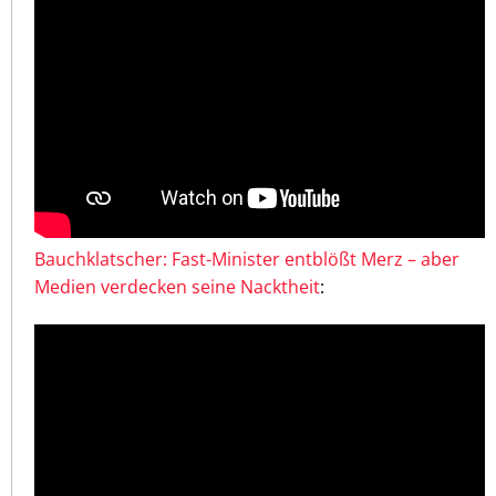
Bauchklatscher: Fast-Minister entblößt Merz – aber
Medien verdecken seine Nacktheit
: