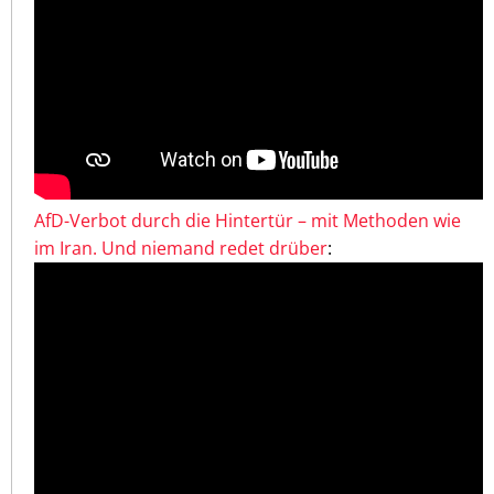
AfD-Verbot durch die Hintertür – mit Methoden wie
im Iran. Und niemand redet drüber
: