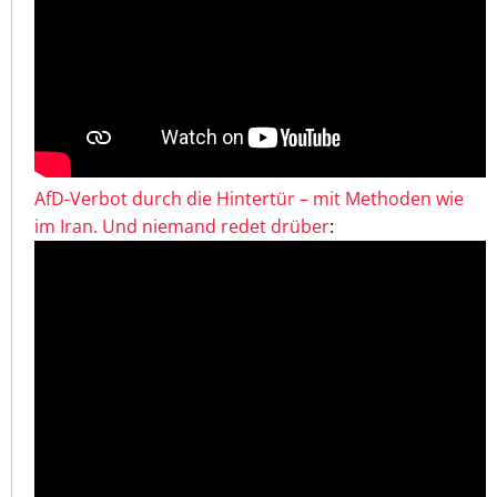
AfD-Verbot durch die Hintertür – mit Methoden wie
im Iran. Und niemand redet drüber
: