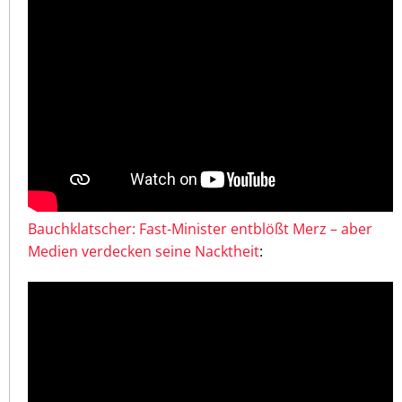
Bauchklatscher: Fast-Minister entblößt Merz – aber
Medien verdecken seine Nacktheit
: