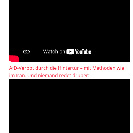
AfD-Verbot durch die Hintertür – mit Methoden wie
im Iran. Und niemand redet drüber
: