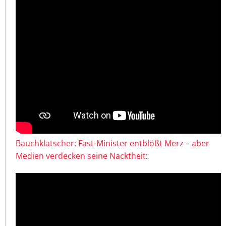
Bauchklatscher: Fast-Minister entblößt Merz – aber
Medien verdecken seine Nacktheit
: