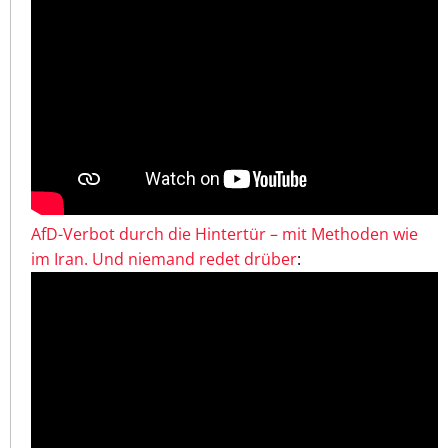
AfD-Verbot durch die Hintertür – mit Methoden wie
im Iran. Und niemand redet drüber
: