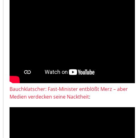
Bauchklatscher: Fast-Minister entblößt Merz – aber
Medien verdecken seine Nacktheit
: