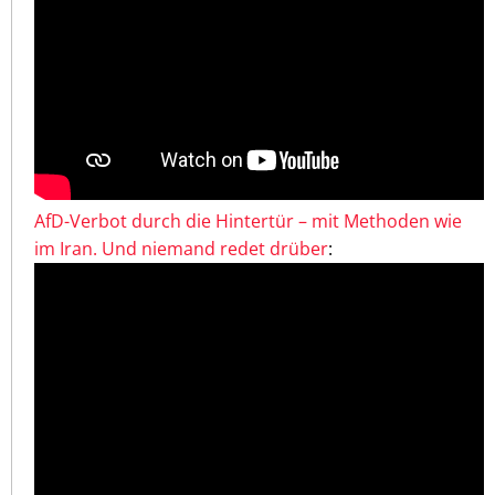
AfD-Verbot durch die Hintertür – mit Methoden wie
im Iran. Und niemand redet drüber
: