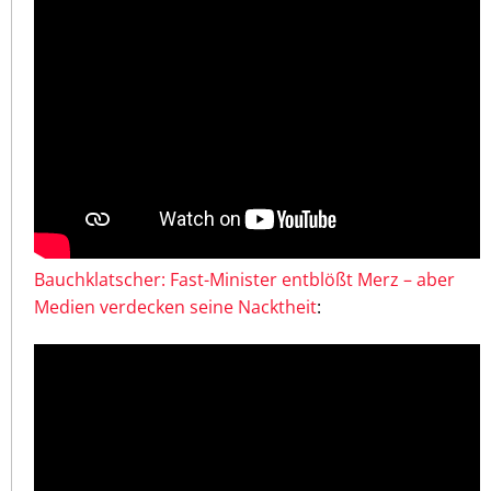
Bauchklatscher: Fast-Minister entblößt Merz – aber
Medien verdecken seine Nacktheit
: