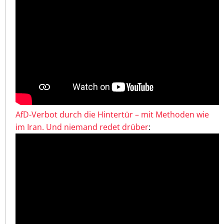
AfD-Verbot durch die Hintertür – mit Methoden wie
im Iran. Und niemand redet drüber
: