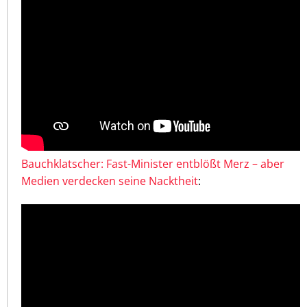
Bauchklatscher: Fast-Minister entblößt Merz – aber
Medien verdecken seine Nacktheit
: