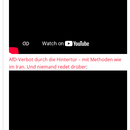
AfD-Verbot durch die Hintertür – mit Methoden wie
im Iran. Und niemand redet drüber
: