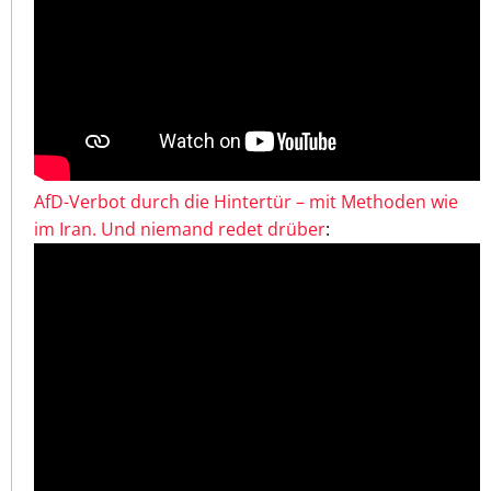
AfD-Verbot durch die Hintertür – mit Methoden wie
im Iran. Und niemand redet drüber
: