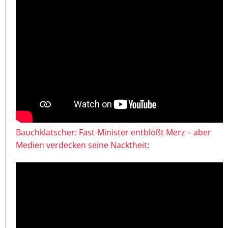
Bauchklatscher: Fast-Minister entblößt Merz – aber
Medien verdecken seine Nacktheit
: