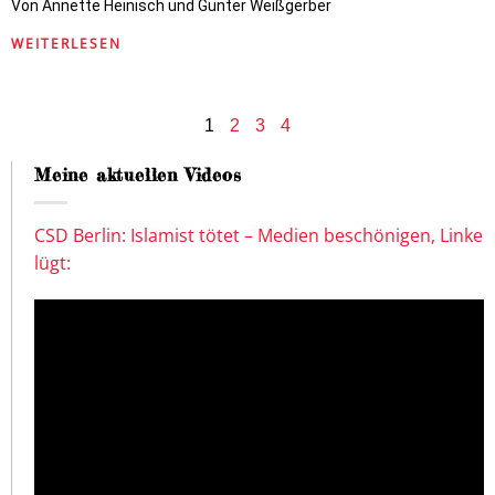
Von Annette Heinisch und Gunter Weißgerber
WEITERLESEN
1
2
3
4
Meine aktuellen Videos
CSD Berlin: Islamist tötet – Medien beschönigen, Linke
lügt: