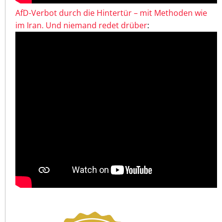
AfD-Verbot durch die Hintertür – mit Methoden wie
im Iran. Und niemand redet drüber
: