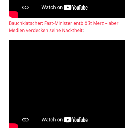
Bauchklatscher: Fast-Minister entblößt Merz – aber
Medien verdecken seine Nacktheit
: