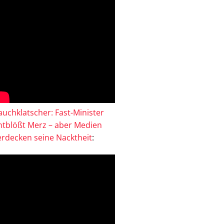
auchklatscher: Fast-Minister
ntblößt Merz – aber Medien
erdecken seine Nacktheit
: