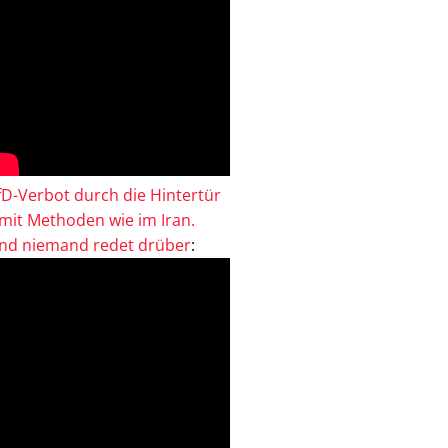
fD-Verbot durch die Hintertür
 mit Methoden wie im Iran.
nd niemand redet drüber
: