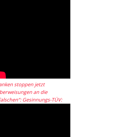
anken stoppen jetzt
berweisungen an die
Falschen“: Gesinnungs-TÜV: