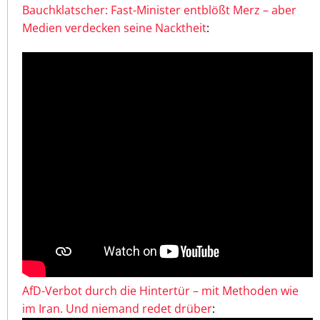
Bauchklatscher: Fast-Minister entblößt Merz – aber
Medien verdecken seine Nacktheit
:
AfD-Verbot durch die Hintertür – mit Methoden wie
im Iran. Und niemand redet drüber
: