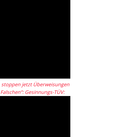
 stoppen jetzt Überweisungen
„Falschen“: Gesinnungs-TÜV: