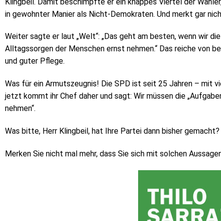
Klingbeil. Damit beschimpfte er ein knappes Viertel der Wähler
in gewohnter Manier als Nicht-Demokraten. Und merkt gar nicht
Weiter sagte er laut „Welt“: „Das geht am besten, wenn wir di
Alltagssorgen der Menschen ernst nehmen.“ Das reiche von bez
und guter Pflege.
Was für ein Armutszeugnis! Die SPD ist seit 25 Jahren – mit v
jetzt kommt ihr Chef daher und sagt: Wir müssen die „Aufgaben
nehmen“.
Was bitte, Herr Klingbeil, hat Ihre Partei dann bisher gemacht?
Merken Sie nicht mal mehr, dass Sie sich mit solchen Aussag