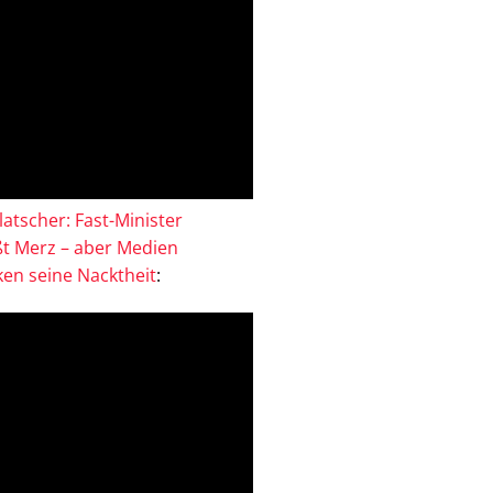
atscher: Fast-Minister
ßt Merz – aber Medien
en seine Nacktheit
: