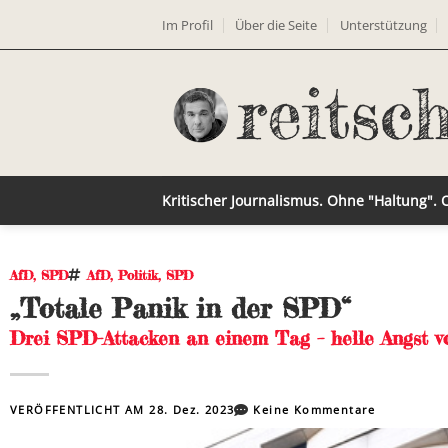
Im Profil
Über die Seite
Unterstützung
Kritischer Journalismus. Ohne "Haltung".
AfD
,
SPD
AfD
,
Politik
,
SPD
„Totale Panik in der SPD“
Drei SPD-Attacken an einem Tag – helle Angst v
VERÖFFENTLICHT AM
28. Dez. 2023
Keine Kommentare