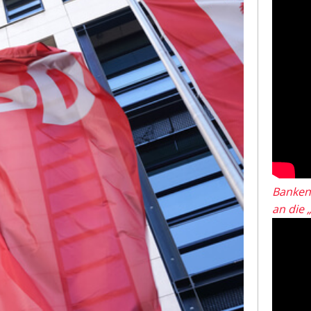
Banken
an die 