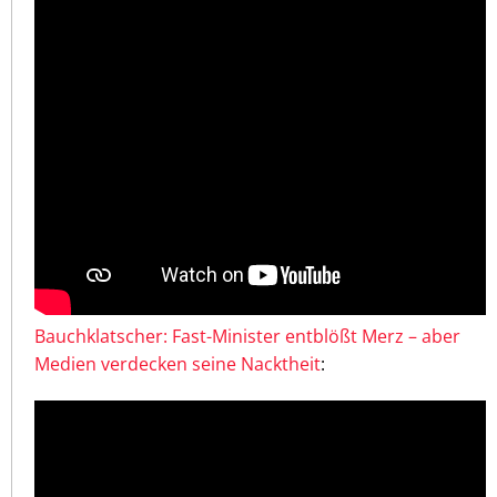
Bauchklatscher: Fast-Minister entblößt Merz – aber
Medien verdecken seine Nacktheit
: