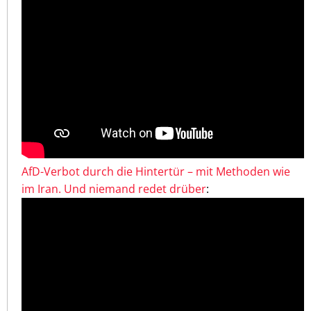
AfD-Verbot durch die Hintertür – mit Methoden wie
im Iran. Und niemand redet drüber
: