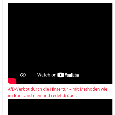
AfD-Verbot durch die Hintertür – mit Methoden wie
im Iran. Und niemand redet drüber
: