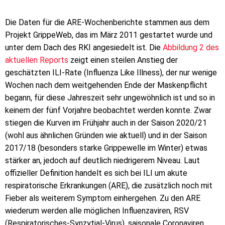
Die Daten für die ARE-Wochenberichte stammen aus dem
Projekt GrippeWeb, das im März 2011 gestartet wurde und
unter dem Dach des RKI angesiedelt ist. Die
Abbildung 2 des
aktuellen Reports
zeigt einen steilen Anstieg der
geschätzten ILI-Rate (Influenza Like Illness), der nur wenige
Wochen nach dem weitgehenden Ende der Maskenpflicht
begann, für diese Jahreszeit sehr ungewöhnlich ist und so in
keinem der fünf Vorjahre beobachtet werden konnte. Zwar
stiegen die Kurven im Frühjahr auch in der Saison 2020/21
(wohl aus ähnlichen Gründen wie aktuell) und in der Saison
2017/18 (besonders starke Grippewelle im Winter) etwas
stärker an, jedoch auf deutlich niedrigerem Niveau. Laut
offizieller Definition handelt es sich bei ILI um akute
respiratorische Erkrankungen (ARE), die zusätzlich noch mit
Fieber als weiterem Symptom einhergehen. Zu den ARE
wiederum werden alle möglichen Influenzaviren, RSV
(Respiratorisches-Synzytial-Virus), saisonale Coronaviren,