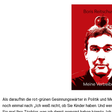
Als daraufhin die rot-grünen Gesinnungswärter in Politik und 
noch einmal nach: „Ich weiß nicht, ob Sie Kinder haben. Und we
Sie mal Ihre Töchter, was ich damit gemeint haben könnte. Ich 