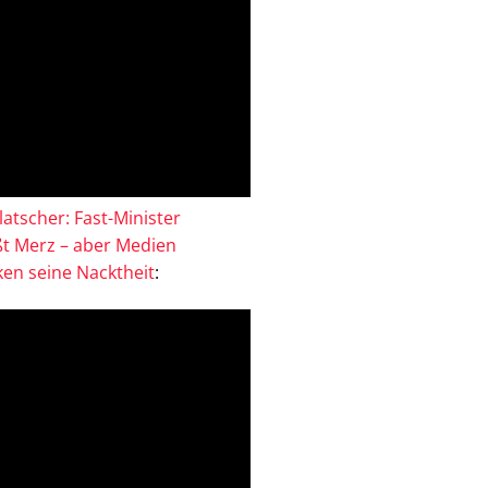
atscher: Fast-Minister
ßt Merz – aber Medien
en seine Nacktheit
: