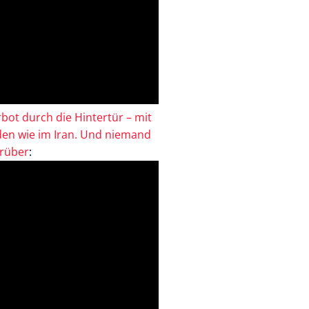
bot durch die Hintertür – mit
en wie im Iran. Und niemand
drüber
: