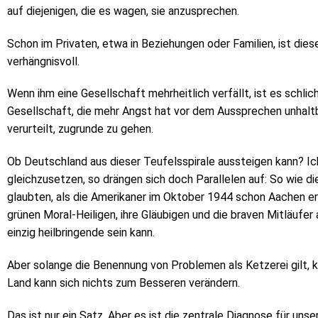
auf diejenigen, die es wagen, sie anzusprechen.
Schon im Privaten, etwa in Beziehungen oder Familien, ist di
verhängnisvoll.
Wenn ihm eine Gesellschaft mehrheitlich verfällt, ist es schlic
Gesellschaft, die mehr Angst hat vor dem Aussprechen unhaltba
verurteilt, zugrunde zu gehen.
Ob Deutschland aus dieser Teufelsspirale aussteigen kann? Ich 
gleichzusetzen, so drängen sich doch Parallelen auf: So wie d
glaubten, als die Amerikaner im Oktober 1944 schon Aachen er
grünen Moral-Heiligen, ihre Gläubigen und die braven Mitläufer 
einzig heilbringende sein kann.
Aber solange die Benennung von Problemen als Ketzerei gilt, 
Land kann sich nichts zum Besseren verändern.
Das ist nur ein Satz. Aber es ist die zentrale Diagnose für unse