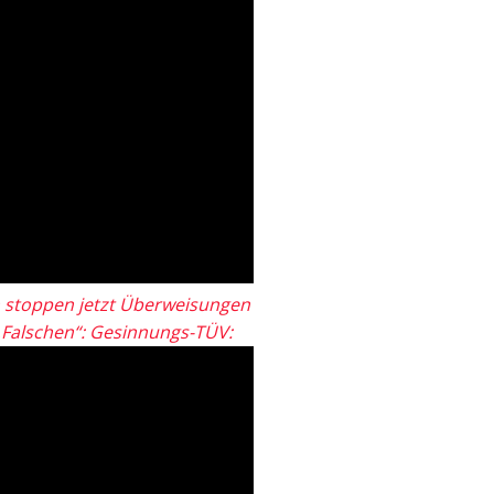
 stoppen jetzt Überweisungen
„Falschen“: Gesinnungs-TÜV: