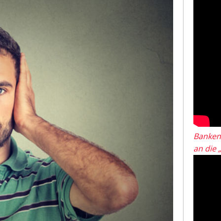
Banken
an die 