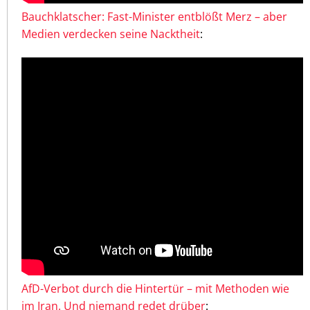
Bauchklatscher: Fast-Minister entblößt Merz – aber
Medien verdecken seine Nacktheit
:
AfD-Verbot durch die Hintertür – mit Methoden wie
im Iran. Und niemand redet drüber
: