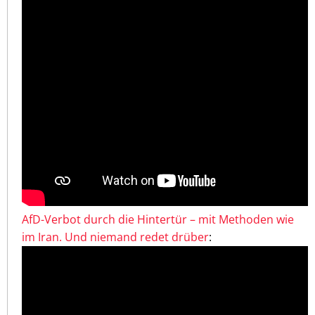
AfD-Verbot durch die Hintertür – mit Methoden wie
im Iran. Und niemand redet drüber
: