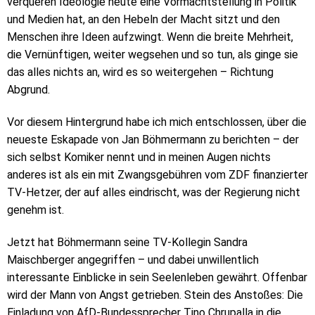
verqueren Ideologie heute eine Vormachtstellung in Politik
und Medien hat, an den Hebeln der Macht sitzt und den
Menschen ihre Ideen aufzwingt. Wenn die breite Mehrheit,
die Vernünftigen, weiter wegsehen und so tun, als ginge sie
das alles nichts an, wird es so weitergehen – Richtung
Abgrund.
Vor diesem Hintergrund habe ich mich entschlossen, über die
neueste Eskapade von Jan Böhmermann zu berichten – der
sich selbst Komiker nennt und in meinen Augen nichts
anderes ist als ein mit Zwangsgebühren vom ZDF finanzierter
TV-Hetzer, der auf alles eindrischt, was der Regierung nicht
genehm ist.
Jetzt hat Böhmermann seine TV-Kollegin Sandra
Maischberger angegriffen – und dabei unwillentlich
interessante Einblicke in sein Seelenleben gewährt. Offenbar
wird der Mann von Angst getrieben. Stein des Anstoßes: Die
Einladung von AfD-Bundessprecher Tino Chrupalla in die