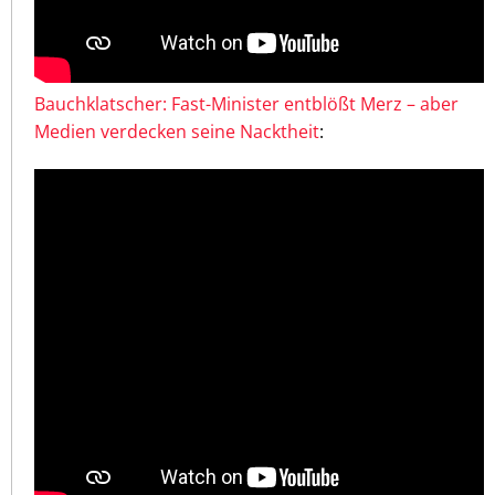
Bauchklatscher: Fast-Minister entblößt Merz – aber
Medien verdecken seine Nacktheit
: