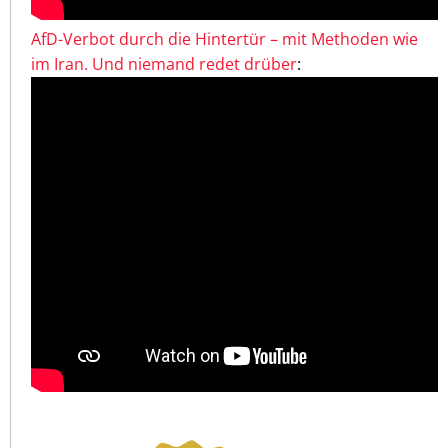
AfD-Verbot durch die Hintertür – mit Methoden wie
im Iran. Und niemand redet drüber
: