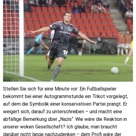
Stellen Sie sich für eine Minute vor: Ein Fußballspieler
bekommt bei einer Autogrammstunde ein Trikot vorgelegt,
auf dem die Symbolik einer konservativen Partei prangt. Er
weigert sich, darauf zu unterschreiben – und macht eine
abfällige Bemerkung über „Nazis“. Wie wäre die Reaktion in
unserer woken Gesellschaft? Ich glaube, man braucht
darüber nicht lange nachzudenken – dem Profi wäre der