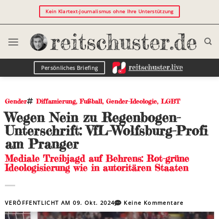
Kein Klartext-Journalismus ohne Ihre Unterstützung
Persönliches Briefing
Gender
Diffamierung
,
Fußball
,
Gender-Ideologie
,
LGBT
Wegen Nein zu Regenbogen-
Unterschrift: VfL-Wolfsburg-Profi
am Pranger
Mediale Treibjagd auf Behrens: Rot-grüne
Ideologisierung wie in autoritären Staaten
VERÖFFENTLICHT AM
09. Okt. 2024
Keine Kommentare