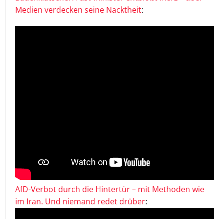
Medien verdecken seine Nacktheit
:
AfD-Verbot durch die Hintertür – mit Methoden wie
im Iran. Und niemand redet drüber
: