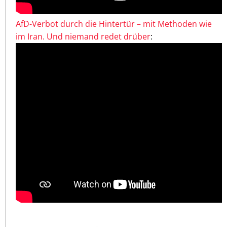
AfD-Verbot durch die Hintertür – mit Methoden wie
im Iran. Und niemand redet drüber
: